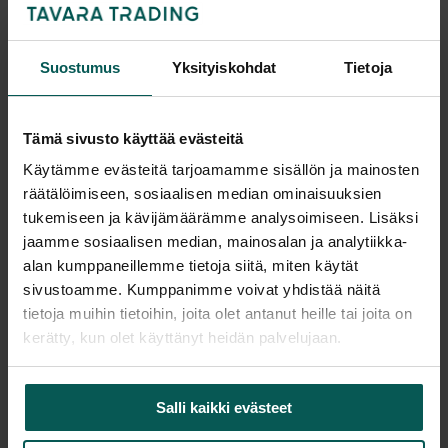
-
+
Suostumus
Yksityiskohdat
Tietoja
Pyydä tarjous
Tämä sivusto käyttää evästeitä
Käytämme evästeitä tarjoamamme sisällön ja mainosten
räätälöimiseen, sosiaalisen median ominaisuuksien
tukemiseen ja kävijämäärämme analysoimiseen. Lisäksi
Saatavuus
jaamme sosiaalisen median, mainosalan ja analytiikka-
Vantaa: Tuotetta on varastossa 5 kpl (Varastopaikka: 5A)
alan kumppaneillemme tietoja siitä, miten käytät
Tampere: Tuotetta on varastossa 0 kpl (voit tilata myymälään,
sivustoamme. Kumppanimme voivat yhdistää näitä
veloitamme mahdollisesti siirtomaksun)
tietoja muihin tietoihin, joita olet antanut heille tai joita on
Tulosta tuotekortti
kerätty, kun olet käyttänyt heidän palvelujaan.
Salli kaikki evästeet
Tuotekuvaus