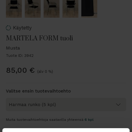
Käytetty
MARTELA FORM tuoli
Musta
Tuote ID: 3942
85,00
€
(alv 0 %)
Valitse ensin tuotevaihtoehto
Muita tuotevaihtoehtoja saatavilla yhteensä
6 kpl
Tarjouskori vai ostoskori?