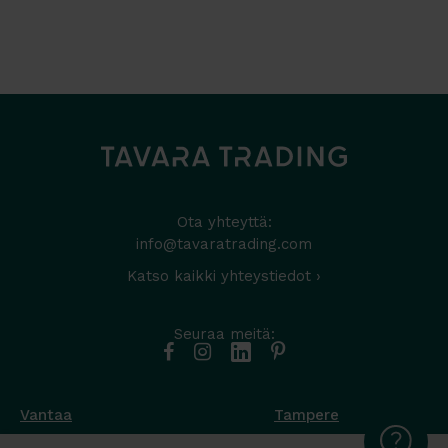
Ota yhteyttä:
info@tavaratrading.com
Katso kaikki yhteystiedot ›
Seuraa meitä:
Vantaa
Tampere
Muottikuja 4
Nuutisarankatu 35