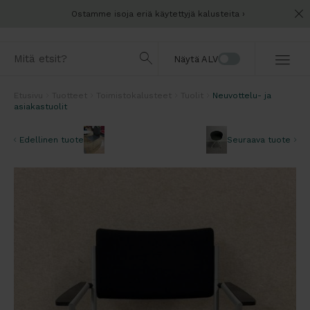
Ostamme isoja eriä käytettyjä kalusteita
Näytä ALV
Etusivu
Tuotteet
Toimistokalusteet
Tuolit
Neuvottelu- ja
asiakastuolit
Edellinen tuote
Seuraava tuote