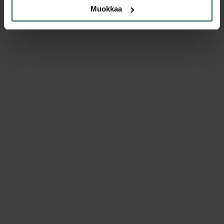
Muokkaa
Käytetty Martelan tuoli, musta verhoilu.
Pinottava.