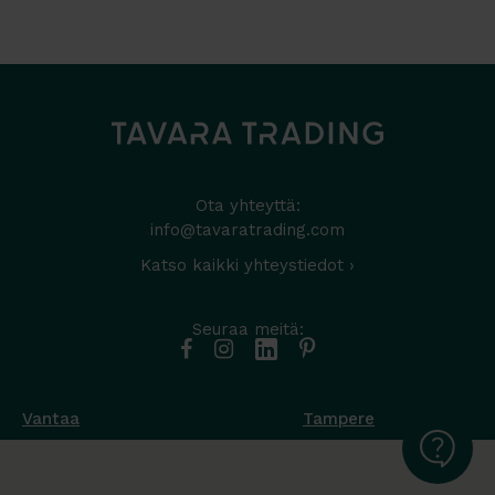
Ota yhteyttä:
info@tavaratrading.com
Katso kaikki yhteystiedot ›
Seuraa meitä:
Vantaa
Tampere
Muottikuja 4
Nuutisarankatu 35
01450 Vantaa
33900 Tampere