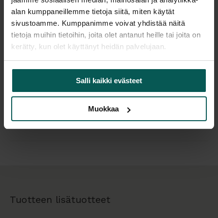
alan kumppaneillemme tietoja siitä, miten käytät
ympäriverhoiltu tuoli, joka soveltuu moneen
sivustoamme. Kumppanimme voivat yhdistää näitä
ympäristöön toimistoihin, auloihin, ravintoloihin ja
tietoja muihin tietoihin, joita olet antanut heille tai joita on
kahviloihin.
kerätty, kun olet käyttänyt heidän palvelujaan.
Jalat: valkaistu tai musta pyökki
Useita verhoilukankaita:
Lisätiedot
Salli kaikki evästeet
TY ja TX
Muokkaa
Tiedostot
KY ja V4X (min. tilausmäärä 20 kpl)
Tuotteen lisätuotteet