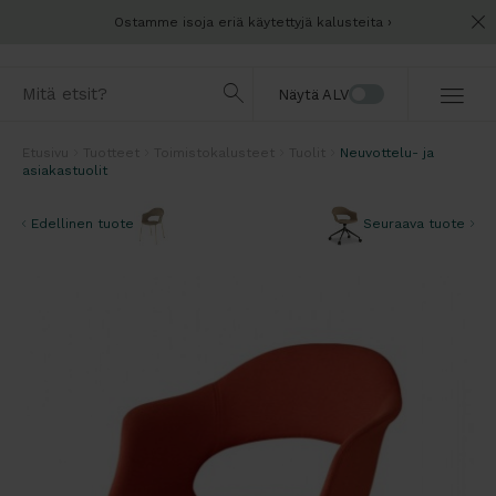
Ostamme isoja eriä käytettyjä kalusteita
Näytä ALV
Etusivu
Tuotteet
Toimistokalusteet
Tuolit
Neuvottelu- ja
asiakastuolit
Edellinen tuote
Seuraava tuote