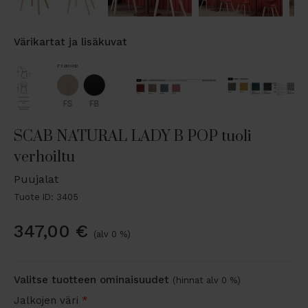
Värikartat ja lisäkuvat
SCAB NATURAL LADY B POP tuoli
verhoiltu
Puujalat
Tuote ID: 3405
347,00
€
(alv 0 %)
Valitse tuotteen ominaisuudet
(hinnat alv 0 %)
Jalkojen väri
*