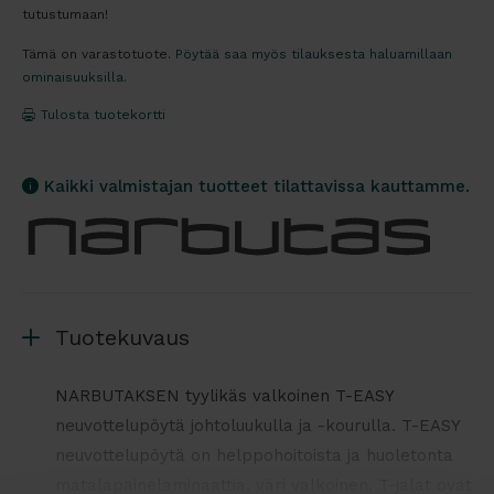
tutustumaan!
Tämä on varastotuote.
Pöytää saa myös tilauksesta haluamillaan
ominaisuuksilla.
Tulosta tuotekortti
Kaikki valmistajan tuotteet tilattavissa kauttamme.
Tuotekuvaus
NARBUTAKSEN tyylikäs valkoinen T-EASY
neuvottelupöytä johtoluukulla ja -kourulla. T-EASY
neuvottelupöytä on helppohoitoista ja huoletonta
matalapainelaminaattia, väri valkoinen. T-jalat ovat