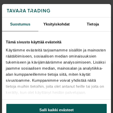
valkoista, maalattua metallia. Neuvottelupöytä
sisältää valkoisen metallisen johtoluukun keskellä
pöytää sekä johtokorin luukun alla
Lisätiedot
Suostumus
Yksityiskohdat
Tietoja
(sähköpistokkeet eivät sisälly hintaan, lisää
ostoskoriin kohdasta "Lisätarvikkeet").
Tiedostot
Tämä sivusto käyttää evästeitä
Jos tarvitset todella ison pöydän, niin näitä on
helppo laittaa kaksi tai vaikka useampikin
Käytämme evästeitä tarjoamamme sisällön ja mainosten
räätälöimiseen, sosiaalisen median ominaisuuksien
peräkkäin! T-EASY neuvottelupöytää on saatavana
tukemiseen ja kävijämäärämme analysoimiseen. Lisäksi
kahdessa eri pituudessa.
jaamme sosiaalisen median, mainosalan ja analytiikka-
Saatavana myös sähköjaloilla!
Sähköjaloilla
alan kumppaneillemme tietoja siitä, miten käytät
Lisätarvikkeet
sivustoamme. Kumppanimme voivat yhdistää näitä
neuvottelupöydän korkeutta voidaan säätää -
tietoja muihin tietoihin, joita olet antanut heille tai joita on
pöydän ympärillä voi tarpeen mukaan joko seistä
kerätty, kun olet käyttänyt heidän palvelujaan.
tai istua. MOVE M sähköjalkojen korkeuden
säätöväli on 62-127 cm ja pöydän nostokyky on 150
kiloa. Jalat saa valkoisena, harmaana tai mustana.
Salli kaikki evästeet