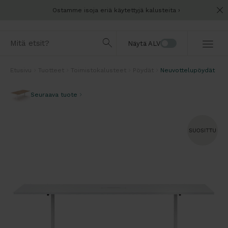
Ostamme isoja eriä käytettyjä kalusteita
Näytä ALV
Etusivu
Tuotteet
Toimistokalusteet
Pöydät
Neuvottelupöydät
Seuraava tuote