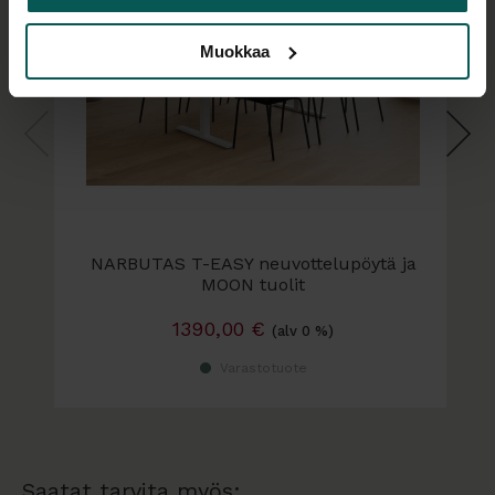
Muokkaa
NARBUTAS T-EASY neuvottelupöytä ja
MOON tuolit
6 tai 8 hengelle
1390,00
€
(alv 0 %)
Varastotuote
Saatat tarvita myös: