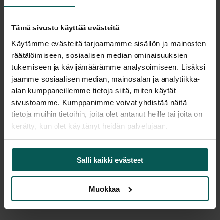
Tulosta tuotekortti
Tämä sivusto käyttää evästeitä
Käytämme evästeitä tarjoamamme sisällön ja mainosten
Tuotekuvaus
räätälöimiseen, sosiaalisen median ominaisuuksien
tukemiseen ja kävijämäärämme analysoimiseen. Lisäksi
Martela Alku -neuvottelupöytä Ø105 cm on
jaamme sosiaalisen median, mainosalan ja analytiikka-
alan kumppaneillemme tietoja siitä, miten käytät
laadukas ja moderni kokouspöytä, joka soveltuu
sivustoamme. Kumppanimme voivat yhdistää näitä
erinomaisesti neuvottelutiloihin, tiimityöskentelyyn
tietoja muihin tietoihin, joita olet antanut heille tai joita on
sekä monikäyttöisiin toimistoympäristöihin. Pyöreä
kerätty, kun olet käyttänyt heidän palvelujaan.
muoto tukee luontevaa vuorovaikutusta ja tekee
pöydästä toimivan ratkaisun jopa 4 henkilön
tapaamisiin.
Salli kaikki evästeet
Pöydässä on korkeussäädettävät jalat, joiden
ansiosta työskentelykorkeus voidaan säätää tilaan
Muokkaa
ja käyttäjille sopivaksi. Ajaton valkoinen kansi
yhdistettynä mustiin jalkoihin luo selkeän ja