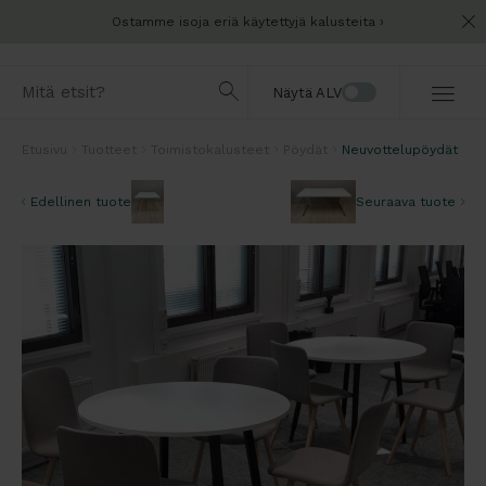
Ostamme isoja eriä käytettyjä kalusteita
Näytä ALV
Etusivu
Tuotteet
Toimistokalusteet
Pöydät
Neuvottelupöydät
Edellinen tuote
Seuraava tuote