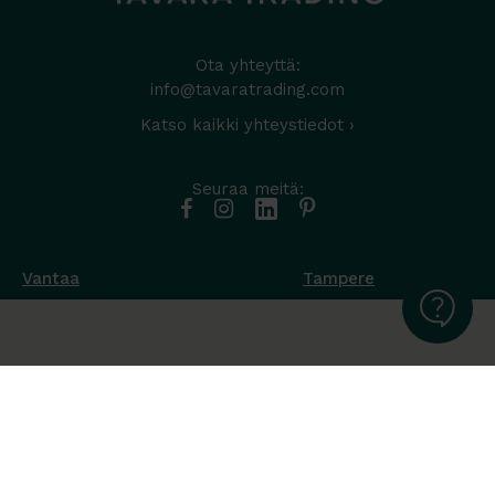
Ota yhteyttä:
info@tavaratrading.com
Katso kaikki yhteystiedot ›
Seuraa meitä:
Vantaa
Tampere
Muottikuja 4
Nuutisarankatu 35
01450 Vantaa
33900 Tampere
050 538 9800
044 986 2705
Ota yhteyttä ›
Ota yhteyttä ›
Ma-Pe 8-16
Ma-To 8-16
La-Su suljettu
Pe sopimuksen mukaan
La-Su suljettu