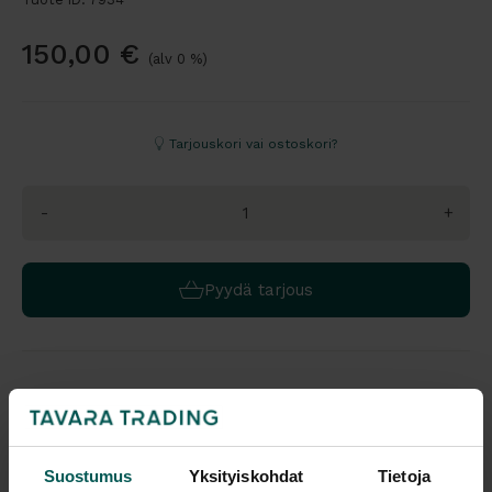
150,00
€
(alv 0 %)
Tarjouskori vai ostoskori?
-
+
Pyydä tarjous
Saatavuus
Vantaa: Tuotetta on varastossa 2 kpl (Varastopaikka: 3)
Tampere: Tuotetta on varastossa 0 kpl (voit tilata myymälään,
veloitamme mahdollisesti siirtomaksun)
Suostumus
Yksityiskohdat
Tietoja