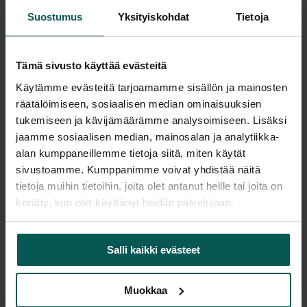
Suostumus
Yksityiskohdat
Tietoja
Saatavuus
Tämä sivusto käyttää evästeitä
Vantaa: Tuotetta on varastossa 1 kpl (Varastopaikka: 6A)
Käytämme evästeitä tarjoamamme sisällön ja mainosten
Tampere: Tuotetta on varastossa 0 kpl (voit tilata myymälään,
räätälöimiseen, sosiaalisen median ominaisuuksien
veloitamme mahdollisesti siirtomaksun)
tukemiseen ja kävijämäärämme analysoimiseen. Lisäksi
Tulosta tuotekortti
jaamme sosiaalisen median, mainosalan ja analytiikka-
alan kumppaneillemme tietoja siitä, miten käytät
sivustoamme. Kumppanimme voivat yhdistää näitä
tietoja muihin tietoihin, joita olet antanut heille tai joita on
Tuotekuvaus
kerätty, kun olet käyttänyt heidän palvelujaan.
Myynnissä käytännöllinen ja monikäyttöinen
kaasujousella säädettävä pöytä, joka sopii
Salli kaikki evästeet
erinomaisesti neuvotteluun, työskentelyyn tai
esimerkiksi projektipöydäksi.
Muokkaa
Halkaisija: Ø 80 cm