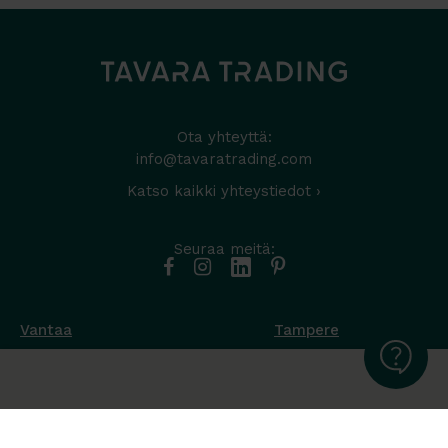
Ota yhteyttä:
info@tavaratrading.com
Katso kaikki yhteystiedot ›
Seuraa meitä:
Vantaa
Tampere
Muottikuja 4
Nuutisarankatu 35
01450 Vantaa
33900 Tampere
050 538 9800
044 986 2705
Ota yhteyttä ›
Ota yhteyttä ›