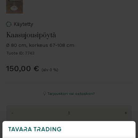
Käytetty
Kaasujousipöytä
Ø 80 cm, korkeus 67-108 cm
Tuote ID: 7743
150,00
€
(alv 0 %)
Tarjouskori vai ostoskori?
-
+
Pyydä tarjous