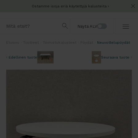
Ostamme isoja eriä käytettyjä kalusteita
Näytä ALV
Etusivu
Tuotteet
Toimistokalusteet
Pöydät
Neuvottelupöydät
Edellinen tuote
Seuraava tuote