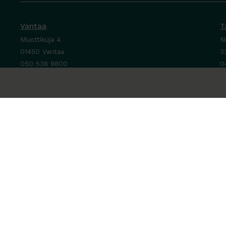
Vantaa
T
Muottikuja 4
N
01450 Vantaa
3
050 538 9800
0
Ota yhteyttä ›
O
Ma-Pe 8-16
M
La-Su suljettu
P
L