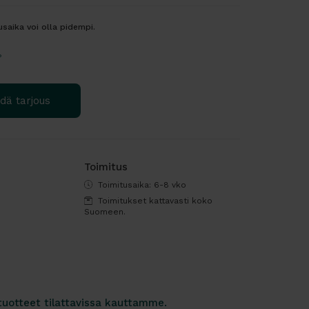
usaika voi olla pidempi.
?
dä tarjous
Toimitus
Toimitusaika: 6-8 vko
Toimitukset kattavasti koko
Suomeen.
tuotteet tilattavissa kauttamme.