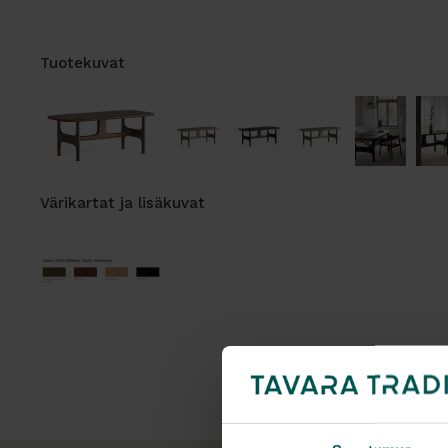
Tuotekuvat
Värikartat ja lisäkuvat