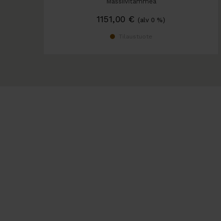
Massiivitammea
1151,00
€
(alv 0 %)
Tilaustuote