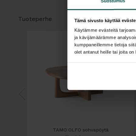
Suostumus
Tuoteperhe
Tämä sivusto käyttää eväste
Käytämme evästeitä tarjoama
ja kävijämäärämme analysoim
kumppaneillemme tietoja siitä
olet antanut heille tai joita o
TAMO OLFO sohvapöytä