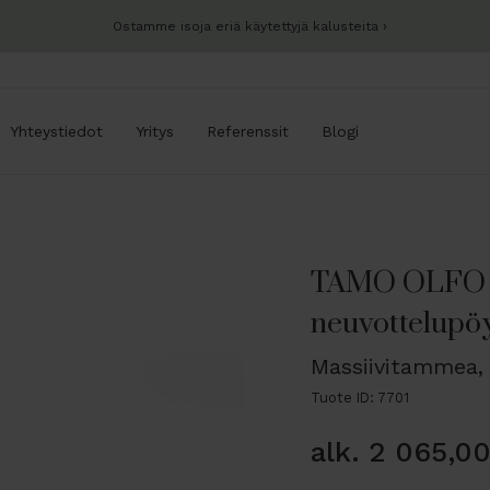
Ostamme isoja eriä käytettyjä kalusteita
Yhteystiedot
Yritys
Referenssit
Blogi
TAMO OLFO r
neuvottelupö
Massiivitammea,
Tuote ID: 7701
alk.
2 065,0