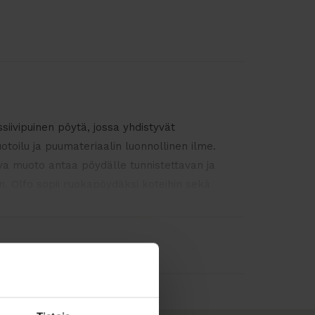
iivipuinen pöytä, jossa yhdistyvät
otoilu ja puumateriaalin luonnollinen ilme.
a muoto antaa pöydälle tunnistettavan ja
. Olfo sopii ruokapöydäksi koteihin sekä
toimistoihin ja julkitiloihin.
enne
 massiivitammesta ja viimeistellään lakalla,
 ja korostaa puun luonnollista syykuviota.