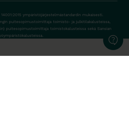
O 14001:2015 ympäristöjärjestelmästandardin mukaisesti.
in puitesopimustoimittaja toimisto- ja julkitilakalusteissa,
lin) puitesopimustoimittaja toimistokalusteissa sekä Sansian
yöympäristökalusteissa.