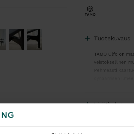
Tuotekuvaus
TAMO Olfo on mass
veistoksellinen mu
Pehmeästi kaartuv
dynaamisen ilmeen
neuvottelupöydäksi 
Materiaalit ja rak
Lisätiedot
Pöytä valmistetaan
joka suojaa pintaa