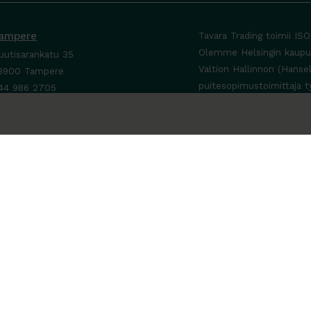
ampere
Tavara Trading toimii IS
Olemme Helsingin kaupung
uutisarankatu 35
Valtion Hallinnon (Hanse
3900 Tampere
puitesopimustoimittaja t
44 986 2705
ta yhteyttä ›
a-To 8-16
e sopimuksen mukaan
a-Su suljettu