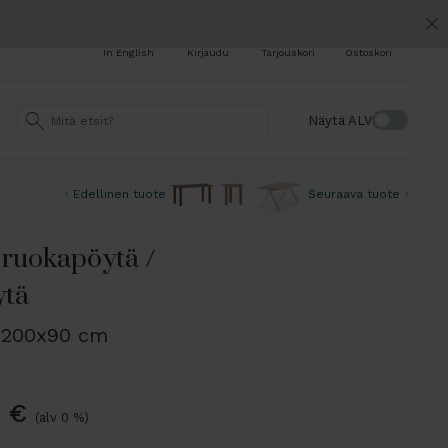
In English
Kirjaudu
Tarjouskori
Ostoskori
Näytä ALV
Edellinen tuote
Seuraava tuote
uokapöytä /
ytä
 200x90 cm
0
€
(alv 0 %)