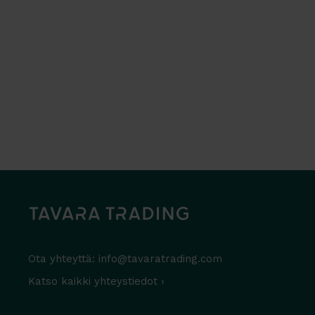
Ota yhteyttä:
info@tavaratrading.com
Katso kaikki yhteystiedot ›