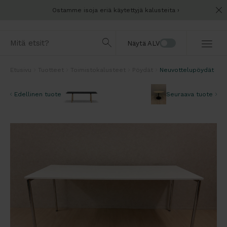
Ostamme isoja eriä käytettyjä kalusteita
Näytä ALV
Etusivu
Tuotteet
Toimistokalusteet
Pöydät
Neuvottelupöydät
Edellinen tuote
Seuraava tuote