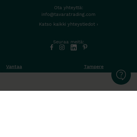
Ota yhteyttä:
info@tavaratrading.com
Katso kaikki yhteystiedot ›
Seuraa meitä:
Vantaa
Tampere
Muottikuja 4
Nuutisarankatu 35
01450 Vantaa
33900 Tampere
050 538 9800
044 986 2705
Ota yhteyttä ›
Ota yhteyttä ›
Ma-Pe 8-16
Ma-To 8-16
La-Su suljettu
Pe sopimuksen mukaan
La-Su suljettu