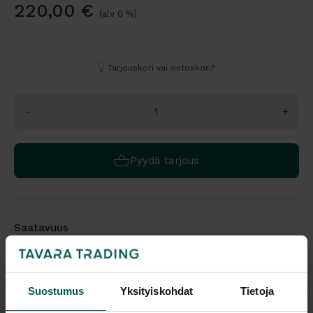
220,00
€
(alv 0 %)
Tarjouskori vai ostoskori?
-
+
Pyydä tarjous
Saatavuus
Vantaa: Tuotetta on varastossa 10 kpl (Varastopaikka: 3)
Tampere: Tuotetta on varastossa 0 kpl (voit tilata myymälään,
veloitamme mahdollisesti siirtomaksun)
Suostumus
Yksityiskohdat
Tietoja
Tulosta tuotekortti