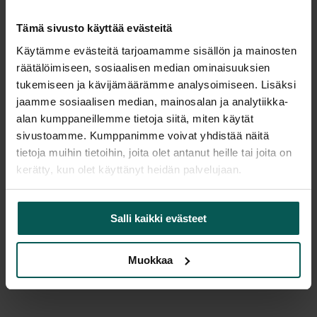
Tämä sivusto käyttää evästeitä
Tuotekuvaus
Käytämme evästeitä tarjoamamme sisällön ja mainosten
räätälöimiseen, sosiaalisen median ominaisuuksien
tukemiseen ja kävijämäärämme analysoimiseen. Lisäksi
Four Design 4-Eating -pöytä taittojaloilla 180x80
jaamme sosiaalisen median, mainosalan ja analytiikka-
cm – käytetty
alan kumppaneillemme tietoja siitä, miten käytät
Myydään laadukas ja käytännöllinen Four Design
sivustoamme. Kumppanimme voivat yhdistää näitä
4-Eating -pöytä. Pöydän mitat ovat 180 x 80 cm, ja
tietoja muihin tietoihin, joita olet antanut heille tai joita on
se sopii erinomaisesti neuvottelutilaan,
kerätty, kun olet käyttänyt heidän palvelujaan.
koulutuskäyttöön, taukotilaan tai monikäyttöiseksi
työpöydäksi.
Salli kaikki evästeet
Pöydässä on kätevät taittojalat, joiden ansiosta
pöytä on helppo siirtää ja varastoida tilaa
Muokkaa
säästäen. Selkeä ja ajaton muotoilu tekee
pöydästä helposti yhdisteltävän erilaisiin
ympäristöihin. Toisessä päässä pöytää on jaloissa