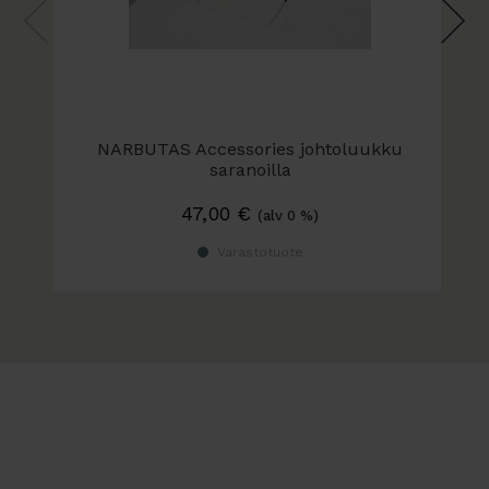
Pöydän saa halutessa tilattua valmiilla
aukotuksella johtoluukkua varten. Johtoluukku ja
kouru tilattava erikseen. Kysy näistä lisää!
NARBUTAS Accessories johtoluukku
saranoilla
Varastoväri, valkoinen
47,00
€
(alv 0 %)
Varastotuote