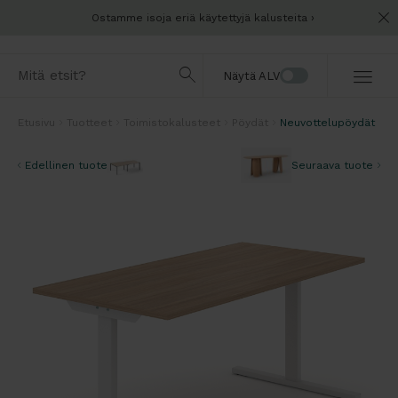
Ostamme isoja eriä käytettyjä kalusteita
Näytä ALV
Etusivu
Tuotteet
Toimistokalusteet
Pöydät
Neuvottelupöydät
Edellinen tuote
Seuraava tuote