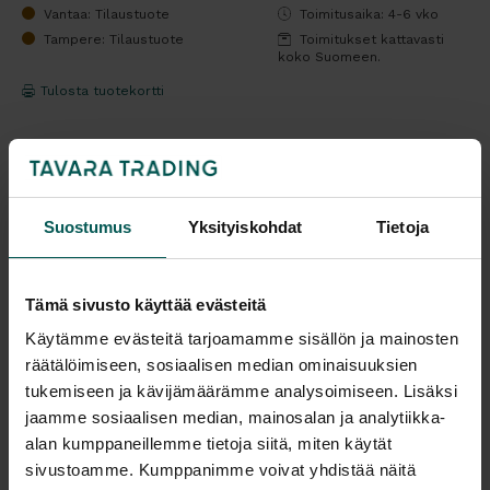
Vantaa: Tilaustuote
Toimitusaika: 4-6 vko
Tampere: Tilaustuote
Toimitukset kattavasti
koko Suomeen.
Tulosta tuotekortti
Kaikki valmistajan tuotteet tilattavissa kauttamme.
Suostumus
Yksityiskohdat
Tietoja
Tämä sivusto käyttää evästeitä
Tuotekuvaus
Käytämme evästeitä tarjoamamme sisällön ja mainosten
räätälöimiseen, sosiaalisen median ominaisuuksien
NARBUTAKSEN T-EASY on kätevä suorakaidepöytä
tukemiseen ja kävijämäärämme analysoimiseen. Lisäksi
T-jaloilla. Sopii esim. neuvottelupöydäksi tai
jaamme sosiaalisen median, mainosalan ja analytiikka-
työpöydäksi. Pöytälevy matalapainelaminaattia,
eri
alan kumppaneillemme tietoja siitä, miten käytät
värivaihtoehtoja, ABS reunalista kannen sävyyn,
sivustoamme. Kumppanimme voivat yhdistää näitä
pöytälevyn paksuus 25 mm. Kaikki värit näet