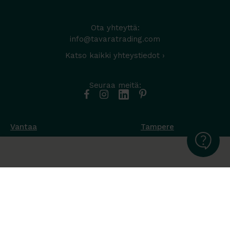
Ota yhteyttä:
info@tavaratrading.com
Katso kaikki yhteystiedot ›
Seuraa meitä:
Vantaa
Tampere
Muottikuja 4
Nuutisarankatu 35
01450 Vantaa
33900 Tampere
050 538 9800
044 986 2705
Ota yhteyttä ›
Ota yhteyttä ›
Ma-Pe 8-16
Ma-To 8-16
La-Su suljettu
Pe sopimuksen mukaan
La-Su suljettu