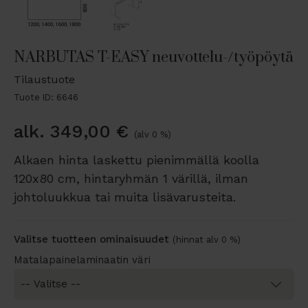
NARBUTAS T-EASY neuvottelu-/työpöytä
Tilaustuote
Tuote ID: 6646
alk.
349,00
€
(alv 0 %)
Alkaen hinta laskettu pienimmällä koolla
120x80 cm, hintaryhmän 1 värillä, ilman
johtoluukkua tai muita lisävarusteita.
Valitse tuotteen ominaisuudet
(hinnat alv 0 %)
Matalapainelaminaatin väri