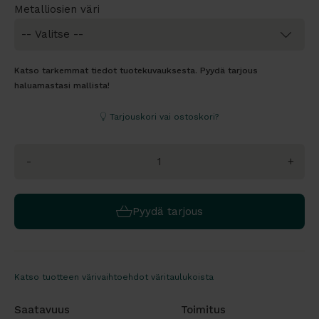
Metalliosien väri
Katso tarkemmat tiedot tuotekuvauksesta. Pyydä tarjous
haluamastasi mallista!
Tarjouskori vai ostoskori?
-
+
Pyydä tarjous
Katso tuotteen värivaihtoehdot väritaulukoista
Saatavuus
Toimitus