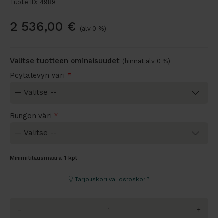
Tuote ID: 4989
2 536,00
€
(alv 0 %)
Valitse tuotteen ominaisuudet
(hinnat alv 0 %)
Pöytälevyn väri
*
Rungon väri
*
Minimitilausmäärä 1 kpl
Tarjouskori vai ostoskori?
-
+