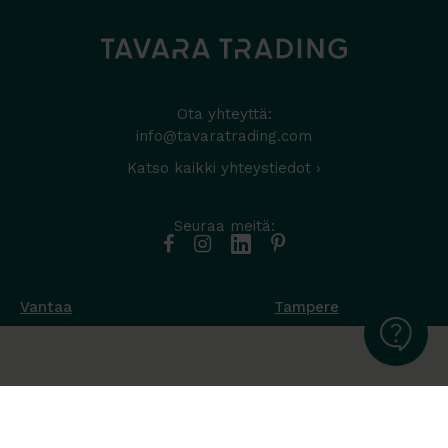
Ota yhteyttä:
info@tavaratrading.com
Katso kaikki yhteystiedot ›
Seuraa meitä:
Vantaa
Tampere
Muottikuja 4
Nuutisarankatu 35
01450 Vantaa
33900 Tampere
050 538 9800
044 986 2705
Ota yhteyttä ›
Ota yhteyttä ›
Ma-Pe 8-16
Ma-To 8-16