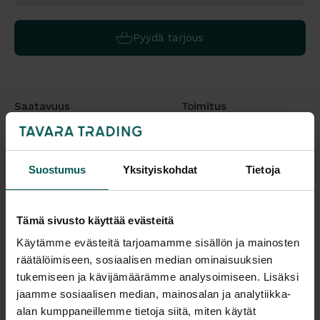
Pyydä tarjous
Saatavuus
Toimitus
Vantaa: Tilaustuote
Toimitusaika: 4-6 vko
Tampere: Tilaustuote
Toimitukset kattavasti
koko Suomeen.
Suostumus
Yksityiskohdat
Tietoja
Tulosta tuotekortti
Tämä sivusto käyttää evästeitä
Kaikki valmistajan tuotteet tilattavissa kauttamme.
Käytämme evästeitä tarjoamamme sisällön ja mainosten
räätälöimiseen, sosiaalisen median ominaisuuksien
tukemiseen ja kävijämäärämme analysoimiseen. Lisäksi
jaamme sosiaalisen median, mainosalan ja analytiikka-
alan kumppaneillemme tietoja siitä, miten käytät
Tuotekuvaus