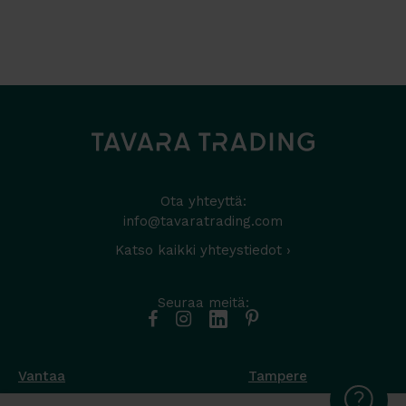
Ota yhteyttä:
info@tavaratrading.com
Katso kaikki yhteystiedot ›
Seuraa meitä:
Vantaa
Tampere
Muottikuja 4
Nuutisarankatu 35