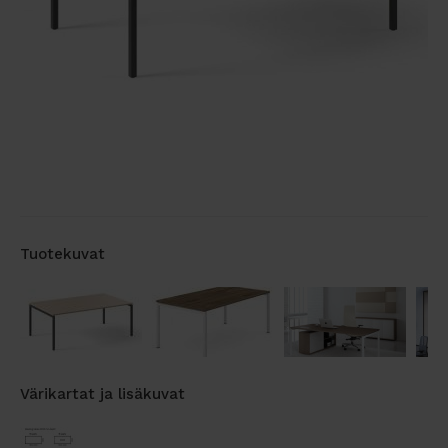
Tuotekuvat
Värikartat ja lisäkuvat