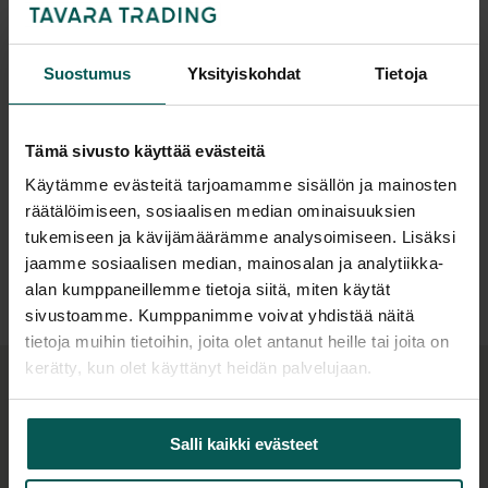
Tuotekuvaus
NARBUTAKSEN NOVA on tyylikäs pieni
Suostumus
Yksityiskohdat
Tietoja
neuvottelupöytä, joka sopii syvyytensä puolesta
vaikka pienempäänkin tilaan. Pöytälevyn
Tämä sivusto käyttää evästeitä
materiaali on helppohoitoista ja huoletonta
matalapainelaminaattia tai viilua, jalat maalattua
Käytämme evästeitä tarjoamamme sisällön ja mainosten
metallia.
räätälöimiseen, sosiaalisen median ominaisuuksien
tukemiseen ja kävijämäärämme analysoimiseen. Lisäksi
Lisätiedot
Halutessa pöydän saa tilattua pöydän keskelle
jaamme sosiaalisen median, mainosalan ja analytiikka-
tulevalla metallisella johtoluukulla ja -kourulla
alan kumppaneillemme tietoja siitä, miten käytät
(sähköpistokkeet eivät sisälly hintaan, tilattava
sivustoamme. Kumppanimme voivat yhdistää näitä
tietoja muihin tietoihin, joita olet antanut heille tai joita on
erikseen).
kerätty, kun olet käyttänyt heidän palvelujaan.
Pöytää saa kahdessa eri pituudessa ja niitä voi
Lisätarvikkeet:
tarvittaessa asentaa kaksi tai vaikka useammankin
Salli kaikki evästeet
peräkkäin!