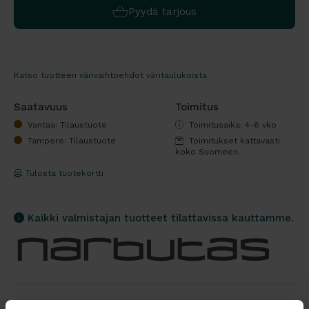
Pyydä tarjous
Katso tuotteen värivaihtoehdot väritaulukoista
Saatavuus
Toimitus
Vantaa: Tilaustuote
Toimitusaika: 4-6 vko
Tampere: Tilaustuote
Toimitukset kattavasti
koko Suomeen.
Tulosta tuotekortti
Kaikki valmistajan tuotteet tilattavissa kauttamme.