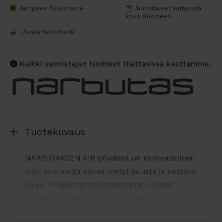
Tampere: Tilaustuote
Toimitukset kattavasti
koko Suomeen.
Tulosta tuotekortti
Kaikki valmistajan tuotteet tilattavissa kauttamme.
Tuotekuvaus
NARBUTAKSEN AIR pöydissä on minimalistinen
tyyli, siro mutta vakaa metallijalusta ja kestävä
kansi. Erilaiset pöytäyhdistelmät sopivat
toimistoissa sekä työpöydäksi että
neuvottelupöydiksi. Tarvittaessa pöytiä voi laittaa