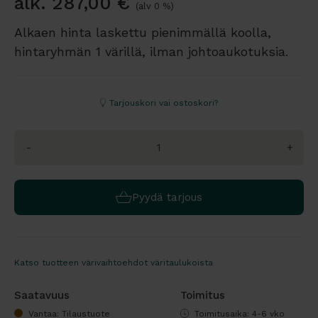
alk.
287,00
€
(alv 0 %)
Alkaen hinta laskettu pienimmällä koolla,
hintaryhmän 1 värillä, ilman johtoaukotuksia.
Tarjouskori vai ostoskori?
-
+
Pyydä tarjous
Katso tuotteen värivaihtoehdot väritaulukoista
Saatavuus
Toimitus
Vantaa: Tilaustuote
Toimitusaika: 4-6 vko