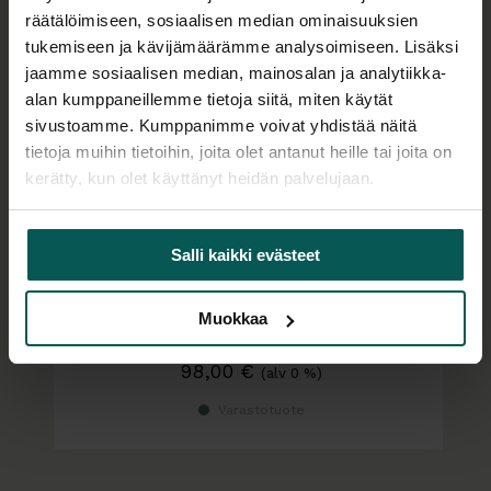
räätälöimiseen, sosiaalisen median ominaisuuksien
tukemiseen ja kävijämäärämme analysoimiseen. Lisäksi
jaamme sosiaalisen median, mainosalan ja analytiikka-
alan kumppaneillemme tietoja siitä, miten käytät
sivustoamme. Kumppanimme voivat yhdistää näitä
tietoja muihin tietoihin, joita olet antanut heille tai joita on
kerätty, kun olet käyttänyt heidän palvelujaan.
Salli kaikki evästeet
NARBUTAS Accessories pistorasia- ja
Muokkaa
datapaneeli
3 sähköpistoketta, 2 LAN-porttia
98,00
€
(alv 0 %)
Varastotuote