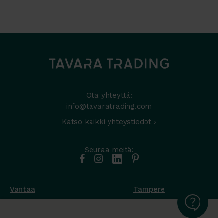
Ota yhteyttä:
info@tavaratrading.com
Katso kaikki yhteystiedot ›
Seuraa meitä:
Vantaa
Tampere
Muottikuja 4
Nuutisarankatu 35
01450 Vantaa
33900 Tampere