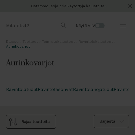
Ostamme isoja eriä käytettyjä kalusteita
Näytä ALV
Etusivu
Tuotteet
Toimistokalusteet
Ravintolakalusteet
Aurinkovarjot
Aurinkovarjot
Ravintolatuolit
Ravintolasohvat
Ravintolanojatuolit
Ravintol
Rajaa tuotteita