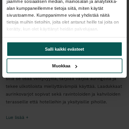
jaamme sosiaalisen median, mainosalan ja analytiikka-
Tilaustuote
alan kumppaneillemme tietoja siitä, miten käytät
sivustoamme. Kumppanimme voivat yhdistää näitä
tietoja muihin tietoihin, joita olet antanut heille tai joita on
kerätty, kun olet käyttänyt heidän palvelujaan.
Salli kaikki evästeet
Uudet aurinkovarjot
Muokkaa
Aurinkovarjo on tärkeä lisä ulko- ja terassikalusteisiin,
sillä se lisää viihtyvyyttä, tarjoaa varjoa auringolta ja
tekee ulkotiloista miellyttävämpiä käyttää. Laadukkaat
aurinkovarjot sopivat sekä ravintoloiden ja kahviloiden
terasseille että hotelleihin ja yksityisille pihoille.
Lue lisää +