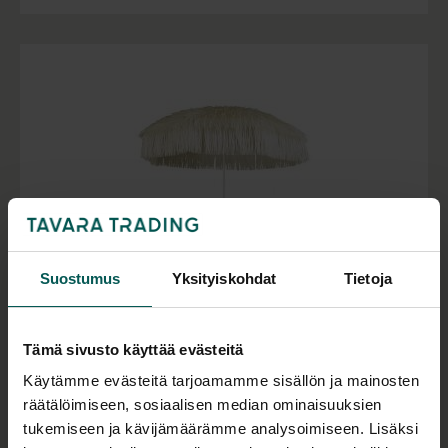
Suostumus
Yksityiskohdat
Tietoja
Tämä sivusto käyttää evästeitä
MIAMI aurinkovarjo
Käytämme evästeitä tarjoamamme sisällön ja mainosten
pyöreä, halk. 1,9 m
räätälöimiseen, sosiaalisen median ominaisuuksien
438,00
€
tukemiseen ja kävijämäärämme analysoimiseen. Lisäksi
(alv 0 %)