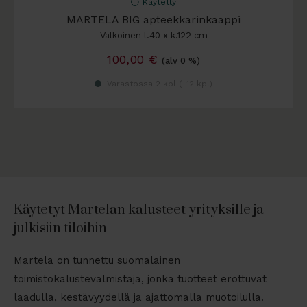
Käytetty
MARTELA BIG apteekkarinkaappi
Valkoinen l.40 x k.122 cm
100,00
€
(alv 0 %)
Varastossa 2 kpl (
+12 kpl
)
Käytetyt Martelan kalusteet yrityksille ja
julkisiin tiloihin
Martela on tunnettu suomalainen
toimistokalustevalmistaja, jonka tuotteet erottuvat
laadulla, kestävyydellä ja ajattomalla muotoilulla.