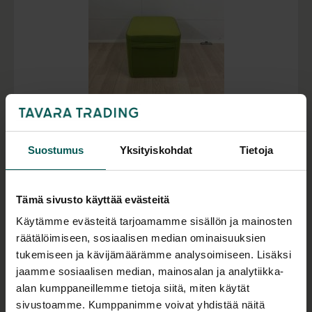
Käytetty
MARTELA Bit rahi
Suostumus
Yksityiskohdat
Tietoja
100,00
€
(alv 0 %)
Varastossa 2 kpl (
+6 kpl
)
Tämä sivusto käyttää evästeitä
Käytämme evästeitä tarjoamamme sisällön ja mainosten
räätälöimiseen, sosiaalisen median ominaisuuksien
tukemiseen ja kävijämäärämme analysoimiseen. Lisäksi
jaamme sosiaalisen median, mainosalan ja analytiikka-
alan kumppaneillemme tietoja siitä, miten käytät
sivustoamme. Kumppanimme voivat yhdistää näitä