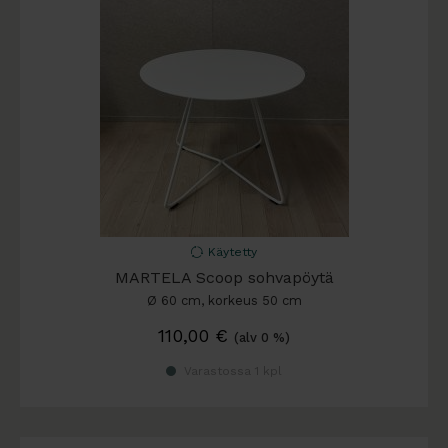
Käytetty
MARTELA Scoop sohvapöytä
Ø 60 cm, korkeus 50 cm
110,00
€
(alv 0 %)
Varastossa 1 kpl