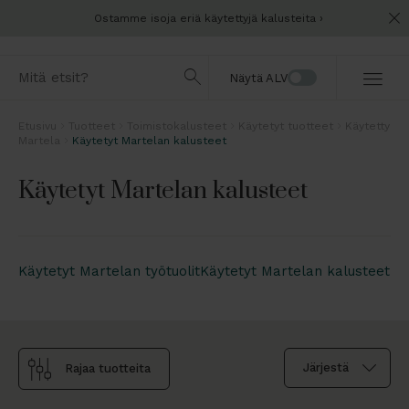
Ostamme isoja eriä käytettyjä kalusteita
Näytä ALV
Etusivu
Tuotteet
Toimistokalusteet
Käytetyt tuotteet
Käytetty
Martela
Käytetyt Martelan kalusteet
Käytetyt Martelan kalusteet
Käytetyt Martelan työtuolit
Käytetyt Martelan kalusteet
Rajaa tuotteita