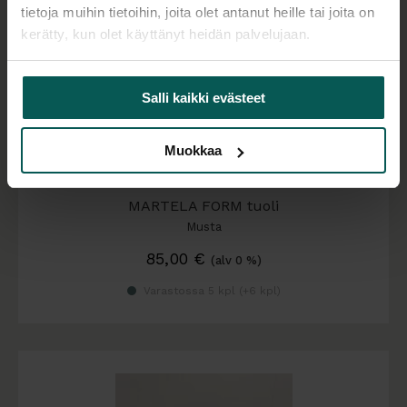
tietoja muihin tietoihin, joita olet antanut heille tai joita on
kerätty, kun olet käyttänyt heidän palvelujaan.
Salli kaikki evästeet
Muokkaa
Käytetty
MARTELA FORM tuoli
Musta
85,00
€
(alv 0 %)
Varastossa 5 kpl (
+6 kpl
)