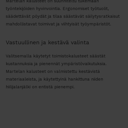
Martelan kalusteet on suunniteltu tukemaan
työntekijöiden hyvinvointia. Ergonomiset työtuolit,
säädettävät pöydät ja tilaa säästävät säilytysratkaisut
mahdollistavat toimivat ja viihtyisät työympäristöt.
Vastuullinen ja kestävä valinta
Valitsemalla käytetyt toimistokalusteet säästät
kustannuksia ja pienennät ympäristövaikutuksia.
Martelan kalusteet on valmistettu kestävistä
materiaaleista, ja käytettyinä hankittuna niiden
hiilijalanjälki on entistä pienempi.