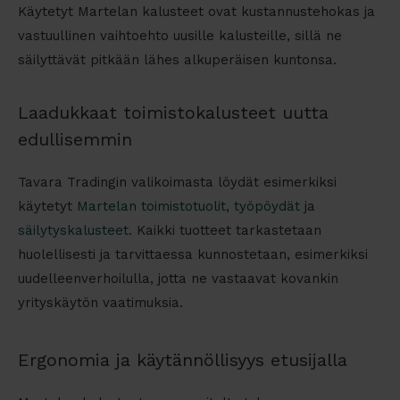
Käytetyt Martelan kalusteet ovat kustannustehokas ja
vastuullinen vaihtoehto uusille kalusteille, sillä ne
säilyttävät pitkään lähes alkuperäisen kuntonsa.
Laadukkaat toimistokalusteet uutta
edullisemmin
Tavara Tradingin valikoimasta löydät esimerkiksi
käytetyt
Martelan toimistotuolit
,
työpöydät
ja
säilytyskalusteet
. Kaikki tuotteet tarkastetaan
huolellisesti ja tarvittaessa kunnostetaan, esimerkiksi
uudelleenverhoilulla, jotta ne vastaavat kovankin
yrityskäytön vaatimuksia.
Ergonomia ja käytännöllisyys etusijalla