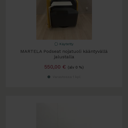
Käytetty
MARTELA Podseat nojatuoli kääntyvällä
jalustalla
550,00
€
(alv 0 %)
Varastossa 1 kpl