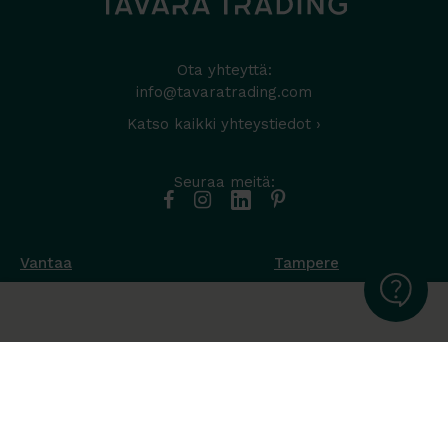
Ota yhteyttä:
info@tavaratrading.com
Katso kaikki yhteystiedot ›
Seuraa meitä:
Vantaa
Tampere
Muottikuja 4
Nuutisarankatu 35
01450 Vantaa
33900 Tampere
050 538 9800
044 986 2705
Ota yhteyttä ›
Ota yhteyttä ›
Ma-Pe 8-16
Ma-To 8-16
La-Su suljettu
Pe sopimuksen mukaan
La-Su suljettu