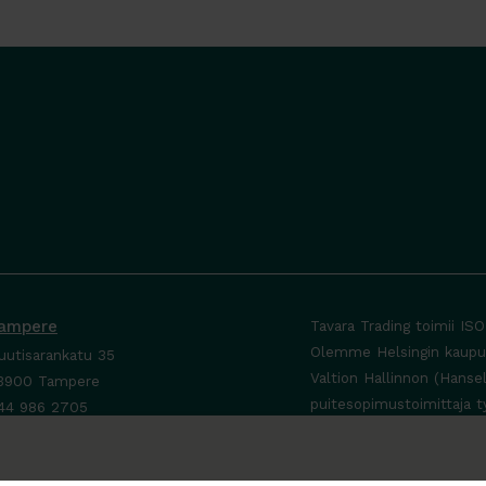
ampere
Tavara Trading toimii IS
Olemme Helsingin kaupung
uutisarankatu 35
Valtion Hallinnon (Hanse
3900 Tampere
puitesopimustoimittaja t
44 986 2705
ta yhteyttä ›
a-To 8-16