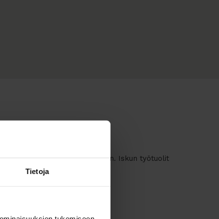
isuuden suurimpiin valmistajiin. Iskun työtuolit
Tietoja
in julkisiin tiloihin.
 ominaisuuksien tukemiseen