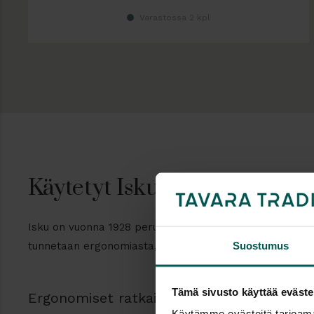
Varastossa 2 kpl
Käytetyt Iskun työtuolit yrityk
Isku on vuonna 1928 perustettu suomalainen perheyritys, 
Suostumus
tunnetaan ergonomiasta, säädettävyydestä ja kestävyydestä
Tämä sivusto käyttää eväste
Ergonomiset ratkaisut työpäivän tueksi
Käytämme evästeitä tarjoama