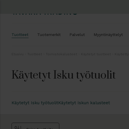
Tuotteet
Tuotemerkit
Palvelut
Myyntinäyttelyt
Etusivu
Tuotteet
Toimistokalusteet
Käytetyt tuotteet
Käytetty
Käytetyt Isku työtuolit
Käytetyt Isku työtuolit
Käytetyt Iskun kalusteet