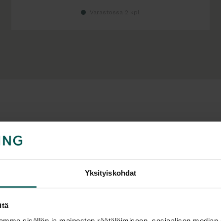
Varastossa 2 kpl
sille ja julkitiloihin
joka kuuluu Martelan rinnalla kotimaisen toimistokalusteteoll
Yksityiskohdat
, minkä vuoksi ne ovat suosittuja valintoja niin toimistoihin ku
itä
mme sisällön ja mainosten räätälöimiseen, sosiaalisen median