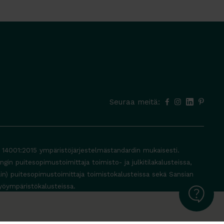
Seuraa meitä:
O 14001:2015 ympäristöjärjestelmästandardin mukaisesti.
in puitesopimustoimittaja toimisto- ja julkitilakalusteissa,
lin) puitesopimustoimittaja toimistokalusteissa sekä Sansian
yöympäristökalusteissa.