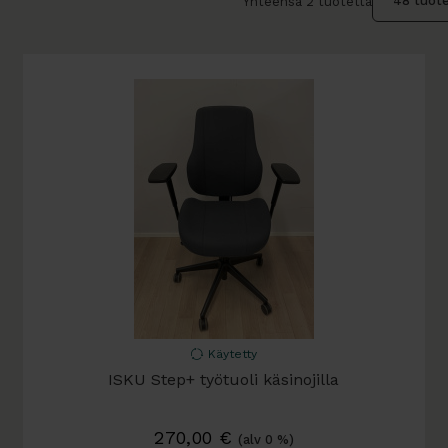
Yhteensä 2 tuotetta
Käytetty
ISKU Step+ työtuoli käsinojilla
270,00
€
(alv 0 %)