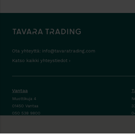
Ota yhteyttä:
info@tavaratrading.com
Katso kaikki yhteystiedot ›
Vantaa
T
Muottikuja 4
N
01450 Vantaa
3
050 538 9800
0
Ota yhteyttä ›
O
Ma-Pe 8-16
M