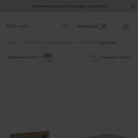
Ostamme isoja eriä käytettyjä kalusteita
Näytä ALV
Etusivu
Tuotteet
Toimistokalusteet
Pöydät
Työpöydät
Edellinen tuote
Seuraava tuote