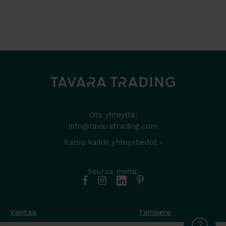
Ota yhteyttä:
info@tavaratrading.com
Katso kaikki yhteystiedot ›
Seuraa meitä:
Vantaa
Tampere
Muottikuja 4
Nuutisarankatu 35