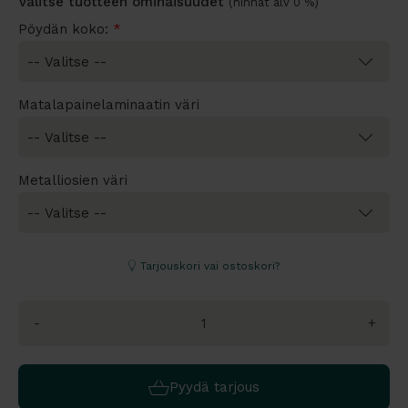
Valitse tuotteen ominaisuudet
(hinnat alv 0 %)
Pöydän koko:
*
Matalapainelaminaatin väri
Metalliosien väri
Tarjouskori vai ostoskori?
-
+
Pyydä tarjous