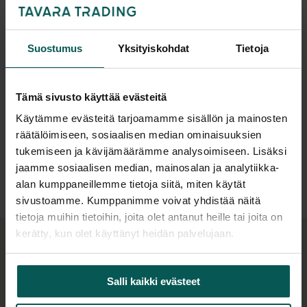
Tuotekuvaus
NARBUTAKSEN FLIP-TOP II taittopöytä on todella
Suostumus
Yksityiskohdat
Tietoja
kätevä ja helppokäyttöinen. Pyörällisen FLIP-TOP
II taittopöydän avulla pystyt nopeasti muuntamaan
tilan eri käyttötarkoituksiin. Säilytyksessä pöydät
Tämä sivusto käyttää evästeitä
vievät vain vähän tilaa, sillä ne pystyy latomaan
Käytämme evästeitä tarjoamamme sisällön ja mainosten
limittäin tiiviisti.
räätälöimiseen, sosiaalisen median ominaisuuksien
tukemiseen ja kävijämäärämme analysoimiseen. Lisäksi
Lisätiedot
FLIP-TOP II taittopöytää on saatavana yhdeksässä
jaamme sosiaalisen median, mainosalan ja analytiikka-
eri koossa. Pöydän korkeus on 73,5 cm. FLIP-TOP
alan kumppaneillemme tietoja siitä, miten käytät
taittopöydän pöytälevy on kestävää
sivustoamme. Kumppanimme voivat yhdistää näitä
tietoja muihin tietoihin, joita olet antanut heille tai joita on
matalapainelaminaattia ja sitä on saatavana
kerätty, kun olet käyttänyt heidän palvelujaan.
useassa eri värissä. Jalkojen värinä valkoinen,
musta, tummanharmaa tai hopeanharmaa.
Tuotteen lisätuotteet
Lukittavat pyörät.
Salli kaikki evästeet
Lisävarusteena saatavana kiinnikkeet, joilla pystyy