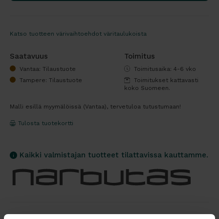
Katso tuotteen värivaihtoehdot väritaulukoista
Saatavuus
Toimitus
Vantaa: Tilaustuote
Toimitusaika: 4-6 vko
Tampere: Tilaustuote
Toimitukset kattavasti
koko Suomeen.
Malli esillä myymälöissä (Vantaa), tervetuloa tutustumaan!
Tulosta tuotekortti
Kaikki valmistajan tuotteet tilattavissa kauttamme.