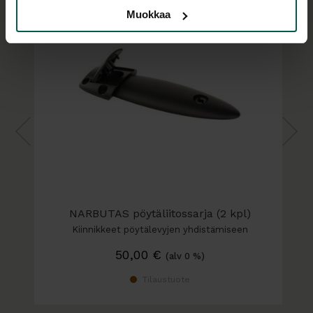
liittämään pöytä toisiinsa.
Muokkaa
NARBUTAS pöytäliitossarja (2 kpl)
Kiinnikkeet pöytälevyjen yhdistämiseen
50,00
€
(alv 0 %)
Tilaustuote