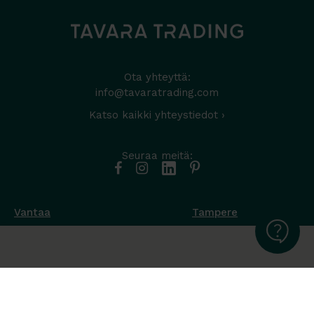
Ota yhteyttä:
info@tavaratrading.com
Katso kaikki yhteystiedot ›
Seuraa meitä:
Vantaa
Tampere
Muottikuja 4
Nuutisarankatu 35
01450 Vantaa
33900 Tampere
050 538 9800
044 986 2705
Ota yhteyttä ›
Ota yhteyttä ›
Ma-Pe 8-16
Ma-To 8-16