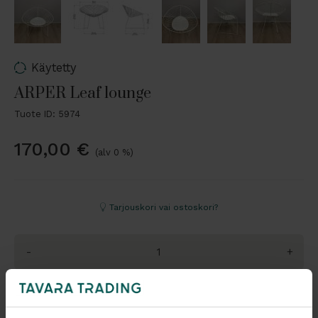
Käytetty
ARPER Leaf lounge
Tuote ID: 5974
170,00
€
(alv 0 %)
Tarjouskori vai ostoskori?
-
+
Pyydä tarjous