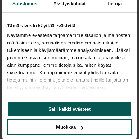
Suostumus
Yksityiskohdat
Tietoja
Saatavuus
Tämä sivusto käyttää evästeitä
Vantaa: Tuotetta on varastossa 1 kpl (Varastopaikka: Y)
Käytämme evästeitä tarjoamamme sisällön ja mainosten
Tampere: Tuotetta on varastossa 0 kpl (voit tilata myymälään,
räätälöimiseen, sosiaalisen median ominaisuuksien
veloitamme mahdollisesti siirtomaksun)
tukemiseen ja kävijämäärämme analysoimiseen. Lisäksi
Tulosta tuotekortti
jaamme sosiaalisen median, mainosalan ja analytiikka-
alan kumppaneillemme tietoja siitä, miten käytät
sivustoamme. Kumppanimme voivat yhdistää näitä
tietoja muihin tietoihin, joita olet antanut heille tai joita on
Tuotekuvaus
kerätty, kun olet käyttänyt heidän palvelujaan.
Siistikuntoinen Italialainen design tuoli.
Salli kaikki evästeet
Design Lievore Altherr Molina, 2005
Muokkaa