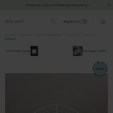
Ostamme isoja eriä käytettyjä kalusteita
Näytä ALV
Etusivu
Tuotteet
Toimistokalusteet
Sohvat ja nojatuolit
Sohvat
Edellinen tuote
Seuraava tuote