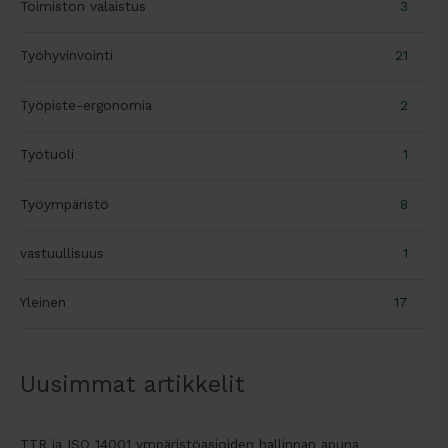
Toimiston valaistus
3
Työhyvinvointi
21
Työpiste-ergonomia
2
Työtuoli
1
Työympäristö
8
vastuullisuus
1
Yleinen
17
Uusimmat artikkelit
TTR ja ISO 14001 ympäristöasioiden hallinnan apuna