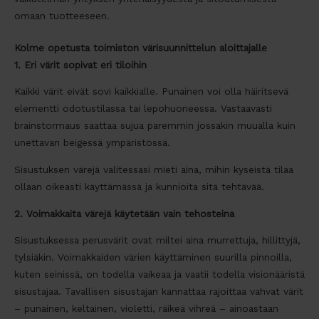
omaan tuotteeseen.
Kolme opetusta toimiston värisuunnittelun aloittajalle
1. Eri värit sopivat eri tiloihin
Kaikki värit eivät sovi kaikkialle. Punainen voi olla häiritsevä
elementti odotustilassa tai lepohuoneessa. Vastaavasti
brainstormaus saattaa sujua paremmin jossakin muualla kuin
unettavan beigessä ympäristössä.
Sisustuksen värejä valitessasi mieti aina, mihin kyseistä tilaa
ollaan oikeasti käyttämässä ja kunnioita sitä tehtävää.
2. Voimakkaita värejä käytetään vain tehosteina
Sisustuksessa perusvärit ovat miltei aina murrettuja, hillittyjä,
tylsiäkin. Voimakkaiden värien käyttäminen suurilla pinnoilla,
kuten seinissä, on todella vaikeaa ja vaatii todella visionääristä
sisustajaa. Tavallisen sisustajan kannattaa rajoittaa vahvat värit
– punainen, keltainen, violetti, räikeä vihreä – ainoastaan