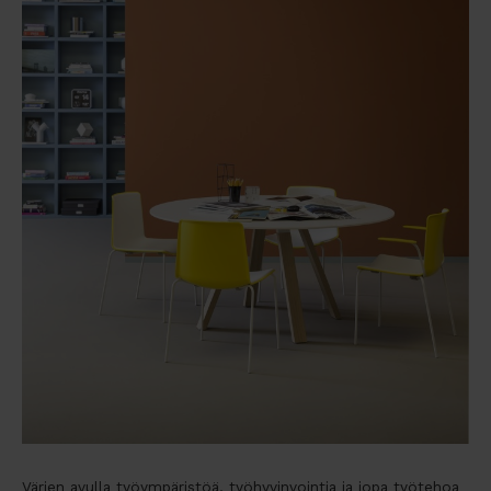
Värien avulla työympäristöä, työhyvinvointia ja jopa työtehoa