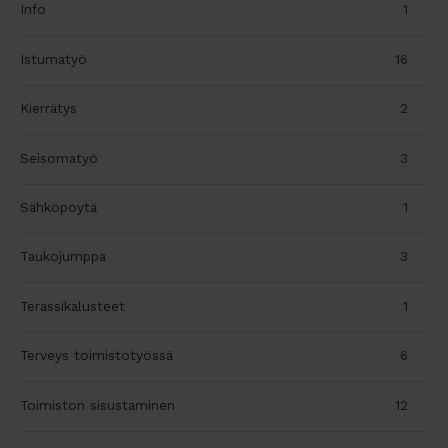
Info
1
Istumatyö
16
Kierrätys
2
Seisomatyö
3
Sähköpöytä
1
Taukojumppa
3
Terassikalusteet
1
Terveys toimistotyössä
6
Toimiston sisustaminen
12