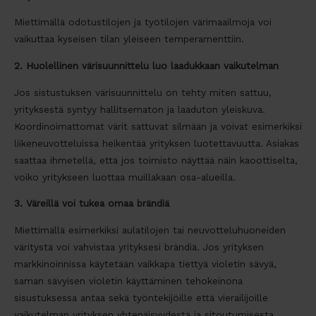
Miettimällä odotustilojen ja työtilojen värimaailmoja voi
vaikuttaa kyseisen tilan yleiseen temperamenttiin.
2. Huolellinen värisuunnittelu luo laadukkaan vaikutelman
Jos sistustuksen värisuunnittelu on tehty miten sattuu,
yrityksestä syntyy hallitsematon ja laaduton yleiskuva.
Koordinoimattomat värit sattuvat silmään ja voivat esimerkiksi
liikeneuvotteluissa heikentää yrityksen luotettavuutta. Asiakas
saattaa ihmetellä, että jos toimisto näyttää näin kaoottiselta,
voiko yritykseen luottaa muillakaan osa-alueilla.
3. Väreillä voi tukea omaa brändiä
Miettimällä esimerkiksi aulatilojen tai neuvotteluhuoneiden
väritystä voi vahvistaa yrityksesi brändiä. Jos yrityksen
markkinoinnissa käytetään vaikkapa tiettyä violetin sävyä,
saman sävyisen violetin käyttäminen tehokeinona
sisustuksessa antaa sekä työntekijöille että vierailijoille
vaikutelman yrityksen yhtenäisyydestä ja sitoutumisesta