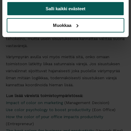
ympyrä.
Salli kaikki evästeet
Jos kaksi värisävyä ovat vastakkaisilla puolilla ympyrää, ne
ovat vastavärejä. Rinnakkain asetettuna vastavärit luovat
Muokkaa
levottoman kontrastin. Tämä voi olla joskus mainio
tehokeino, mutta usein sisustuksessa kannattaa välttää suoria
vastavärejä.
Väriympyrän avulla voi myös miettiä sitä, onko omaan
toimistoon lätkitty liikaa satunnaisia värejä. Jos sisustuksen
värivalinnat sijoittuvat hajanaisesti joka puolelle väriympyrää
ilman mitään logiikkaa, todennäköisesti sisustuksen värejä
kannattaa koordinoida hieman lisää.
Lue lisää väreistä toimistoympäristössä:
Impact of color on marketing
(Management Decision)
Use color psychology to boost productivity
(Eon Office)
How the color of your office impacts productivity
(Entrepreneur)
The best colors for business and productiv
ity
(Upwork Blog)