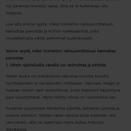
voi parantaa monella tapaa. Aina se ei kuitenkaan ole
helppoa.
Lue alta kolme syytä, miksi toimiston värisuunnitteluun
kannattaa panostaa ja kolme nyrkkisääntöä, joita
noudattamalla vältät pahimmat sudenkuopat.
Kolme syytä, miksi toimiston värisuunnitteluun kannattaa
panostaa
1. Oikein sijoitelluilla väreillä voi rauhoittaa ja piristää
Värien avulla on mahdollista vaikuttaa monilla tavoilla
työntekijöiden ja vierailijoiden mielialaan. Harmaat, beiget ja
haalean siniset värit rauhoittavat, tosin liiallisesti käytettynä
jopa tylsistyttävät. Myös hillitty vihreä on rauhoittava väri.
Punainen puolestaan kiihdyttää sykettä, keltainen piristää ja
oranssi stimuloi. Näiden värien kanssa pitää kuitenkin olla
varovainen, sillä ne saatetaan myös kokea helposti
ärsyttävinä.