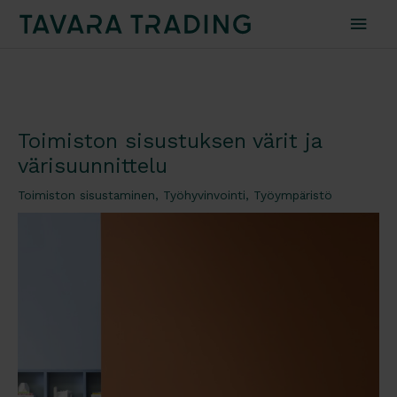
Pääv
Toimiston sisustuksen värit ja
värisuunnittelu
Toimiston sisustaminen
,
Työhyvinvointi
,
Työympäristö