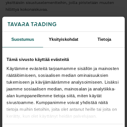
yksittäisiin sisustuselementteihin, joilla piristetään muuten
hillittyä kokonaiskuvaa.
3. Tutustu väriympyrään
Suostumus
Yksityiskohdat
Tietoja
Tämä sivusto käyttää evästeitä
Käytämme evästeitä tarjoamamme sisällön ja mainosten
räätälöimiseen, sosiaalisen median ominaisuuksien
tukemiseen ja kävijämäärämme analysoimiseen. Lisäksi
jaamme sosiaalisen median, mainosalan ja analytiikka-
alan kumppaneillemme tietoja siitä, miten käytät
sivustoamme. Kumppanimme voivat yhdistää näitä
tietoja muihin tietoihin, joita olet antanut heille tai joita on
kerätty, kun olet käyttänyt heidän palvelujaan.
Väriympyröitä on erilaisia, mutta tyypillisin sisustuksessa
käytettävä malli on liukuva kolmeen pääväriin perustuva