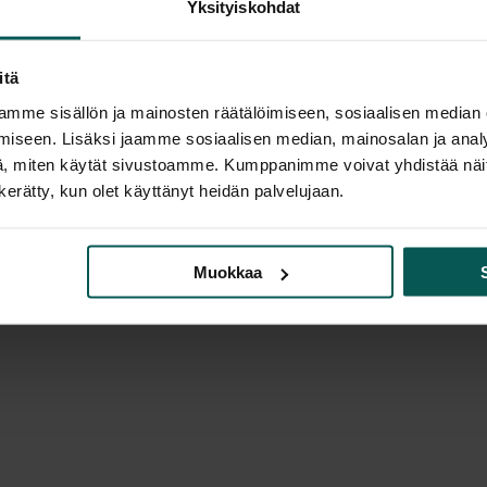
Yksityiskohdat
itä
mme sisällön ja mainosten räätälöimiseen, sosiaalisen median
iseen. Lisäksi jaamme sosiaalisen median, mainosalan ja analy
, miten käytät sivustoamme. Kumppanimme voivat yhdistää näitä t
n kerätty, kun olet käyttänyt heidän palvelujaan.
Muokkaa