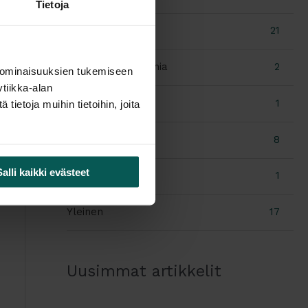
Tietoja
Työhyvinvointi
21
Työpiste-ergonomia
2
 ominaisuuksien tukemiseen
tiikka-alan
Työtuoli
1
ietoja muihin tietoihin, joita
Työympäristö
8
Salli kaikki evästeet
vastuullisuus
1
Yleinen
17
Uusimmat artikkelit