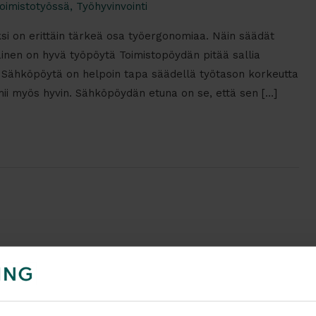
oimistotyössä
,
Työhyvinvointi
i on erittäin tärkeä osa työergonomiaa. Näin säädät
lainen on hyvä työpöytä Toimistopöydän pitää sallia
. Sähköpöytä on helpoin tapa säädellä työtason korkeutta
imii myös hyvin. Sähköpöydän etuna on se, että sen […]