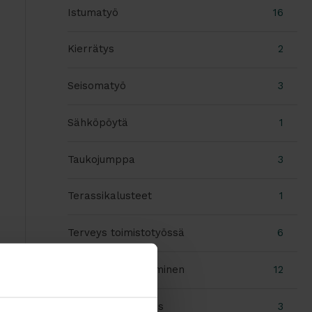
Istumatyö
16
Kierrätys
2
Seisomatyö
3
Sähköpöytä
1
Taukojumppa
3
Terassikalusteet
1
Terveys toimistotyössä
6
Toimiston sisustaminen
12
Toimiston valaistus
3