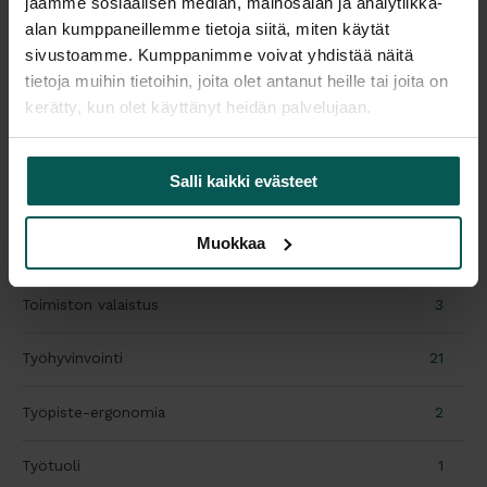
jaamme sosiaalisen median, mainosalan ja analytiikka-
alan kumppaneillemme tietoja siitä, miten käytät
Sähköpöytä
1
sivustoamme. Kumppanimme voivat yhdistää näitä
tietoja muihin tietoihin, joita olet antanut heille tai joita on
Taukojumppa
3
kerätty, kun olet käyttänyt heidän palvelujaan.
Terassikalusteet
1
Salli kaikki evästeet
Terveys toimistotyössä
6
Muokkaa
Toimiston sisustaminen
12
Toimiston valaistus
3
Työhyvinvointi
21
Työpiste-ergonomia
2
Työtuoli
1