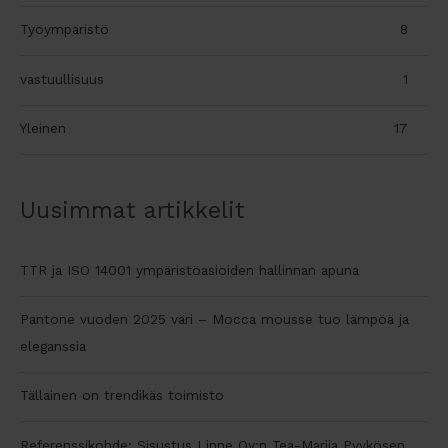
Työympäristö
8
vastuullisuus
1
Yleinen
17
Uusimmat artikkelit
TTR ja ISO 14001 ympäristöasioiden hallinnan apuna
Pantone vuoden 2025 väri – Mocca mousse tuo lämpöä ja
eleganssia
Tällainen on trendikäs toimisto
Referenssikohde: Sisustus Linne Oy:n Tea-Mariia Pyykösen