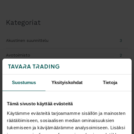
apuna
Kategoriat
Akustinen suunnittelu
3
Avotoimisto
2
Ergonomia
18
Suostumus
Yksityiskohdat
Tietoja
Info
1
Istumatyö
16
Tämä sivusto käyttää evästeitä
Käytämme evästeitä tarjoamamme sisällön ja mainosten
Kierrätys
2
räätälöimiseen, sosiaalisen median ominaisuuksien
tukemiseen ja kävijämäärämme analysoimiseen. Lisäksi
Seisomatyö
3