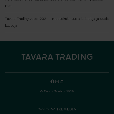
koti
Tavara Trading vuosi 2021 – muutoksia, uusia brändejä ja uusia
kasvoja
Facebook
Instagram
LinkedIn
© Tavara Trading 2026