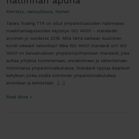
hallinnan apuna
Kierrätys
,
vastuullisuus
,
Yleinen
Tavara Trading TTR on ollut ympäristöasioiden hallinnassa
maailmanlaajuisestikin käytetyn ISO 14001 – standardin
arvoinen jo vuodesta 2018. Mitä tämä kankean kuuloinen
koodi oikeasti tarkoittaa? Mikä ISO 14001 standardi on? ISO
14001 on kansainvälinen ympäristöjohtamisen standardi, joka
auttaa yrityksiä tunnistamaan, ennakoimaan ja vähentämään
toimintansa ympäristövaikutuksia. Standardi tarjoaa ikäänkuin
kehyksen jonka sisällä toiminnan ympäristövaikutuksia
arvioidaan ja kehitetään. […]
TTR
Read More »
ja
ISO
14001
ympäristöasioiden
hallinnan