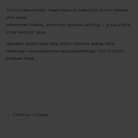
Toimistokalusteiden maailmassa se tarkoittaa ennen kaikkea
yhtä asiaa:
vähemmän hukkaa, enemmän järkeviä valintoja – ja kalusteita,
jotka kestävät aikaa.
Haluatko kuulla lisää siitä, miten voimme auttaa teitä
tekemään vastuullisempia kalustehankintoja?
Ota yhteyttä
–
jutellaan lisää.
←
Edellinen Artikkeli