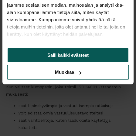
Se velvoittaa meitä:
jaamme sosiaalisen median, mainosalan ja analytiikka-
asettamaan tavoitteita
alan kumppaneillemme tietoja siitä, miten käytät
mittaamaan tekemistämme
sivustoamme. Kumppanimme voivat yhdistää näitä
parantamaan toimintaa jatkuvasti
tietoja muihin tietoihin, joita olet antanut heille tai joita on
kerätty, kun olet käyttänyt heidän palvelujaan.
Kaikkea ei voi muuttaa kerralla, mutta suunta on koko ajan
selkeä.
Salli kaikki evästeet
Mitä hyötyä tästä kaikesta on asiakkaalle?
Ympäristövastuu ei ole vain yrityksen sisäinen asia – se näkyy
Muokkaa
myös asiakkaille.
Kun valitset kumppanin, joka toimii ISO 14001 -standardin
mukaisesti:
saat läpinäkyvämpiä ja vastuullisempia ratkaisuja
voit edistää omia vastuullisuustavoitteitasi
saat vaihtoehtoja, kuten laadukkaita käytettyjä
kalusteita