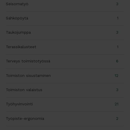
Seisomatyö
3
Sähköpöytä
1
Taukojumppa
3
Terassikalusteet
1
Terveys toimistotyössä
6
Toimiston sisustaminen
12
Toimiston valaistus
3
Työhyvinvointi
21
Työpiste-ergonomia
2