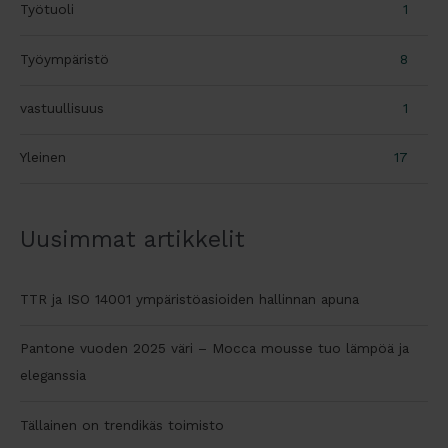
Työtuoli
1
Työympäristö
8
vastuullisuus
1
Yleinen
17
Uusimmat artikkelit
TTR ja ISO 14001 ympäristöasioiden hallinnan apuna
Pantone vuoden 2025 väri – Mocca mousse tuo lämpöä ja
eleganssia
Tällainen on trendikäs toimisto