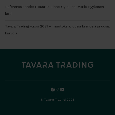
Referenssikohde: Sisustus Linne Oy:n Tea-Mariia Pyykösen
koti
Tavara Trading vuosi 2021 – muutoksia, uusia brändejä ja uusia
kasvoja
Facebook
Instagram
LinkedIn
© Tavara Trading 2026