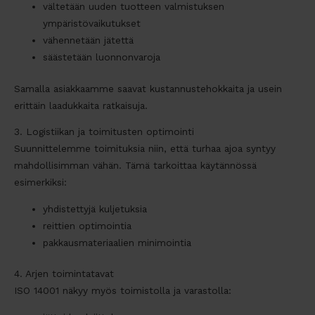
vältetään uuden tuotteen valmistuksen
ympäristövaikutukset
vähennetään jätettä
säästetään luonnonvaroja
Samalla asiakkaamme saavat kustannustehokkaita ja usein
erittäin laadukkaita ratkaisuja.
3. Logistiikan ja toimitusten optimointi
Suunnittelemme toimituksia niin, että turhaa ajoa syntyy
mahdollisimman vähän. Tämä tarkoittaa käytännössä
esimerkiksi:
yhdistettyjä kuljetuksia
reittien optimointia
pakkausmateriaalien minimointia
4. Arjen toimintatavat
ISO 14001 näkyy myös toimistolla ja varastolla: