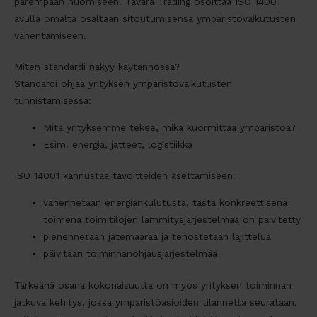
parempaan huomiseen. Tavara Trading osoittaa ISO 14001
avulla omalta osaltaan sitoutumisensa ympäristövaikutusten
vähentämiseen.
Miten standardi näkyy käytännössä?
Standardi ohjaa yrityksen ympäristövaikutusten
tunnistamisessa:
Mitä yrityksemme tekee, mikä kuormittaa ympäristöä?
Esim. energia, jätteet, logistiikka
ISO 14001 kannustaa tavoitteiden asettamiseen:
vähennetään energiankulutusta, tästä konkreettisena
toimena toimitilojen lämmitysjärjestelmää on päivitetty
pienennetään jätemäärää ja tehostetaan lajittelua
päivitään toiminnanohjausjärjestelmää
Tärkeänä osana kokonaisuutta on myös yrityksen toiminnan
jatkuva kehitys, jossa ympäristöasioiden tilannetta seurataan,