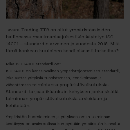
vara Trading TTR on ollut ympäristöasioiden
Ta
hallinnassa maailmanlaajuisestikin käytetyn ISO
14001 – standardin arvoinen jo vuodesta 2018. Mitä
tämä kankean kuuloinen koodi oikeasti tarkoittaa?
Mikä ISO 14001 standardi on?
ISO 14001 on kansainvälinen ympäristöjohtamisen standardi,
joka auttaa yrityksiä tunnistamaan, ennakoimaan ja
mintansa ympäristövaikutuksia.
vähentämään toi
Standardi tarjoaa ikäänkuin kehyksen jonka sisällä
toiminnan ympäristövaikutuksia arvioidaan ja
kehitetään.
Ympäristön huomioiminen ja yrityksen oman toiminnan
kestävyys on avainroolissa kun pyritään ympäristön kannalta