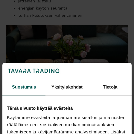
jätteiden lajittelu
energian käytön seuranta
turhan kulutuksen vähentäminen
Suostumus
Yksityiskohdat
Tietoja
Tämä sivusto käyttää evästeitä
Jatkuva parantaminen – tärkein periaate
Käytämme evästeitä tarjoamamme sisällön ja mainosten
ISO 14001 ei tarkoita, että kaikki olisi valmista. Päinvastoin.
räätälöimiseen, sosiaalisen median ominaisuuksien
tukemiseen ja kävijämäärämme analysoimiseen. Lisäksi