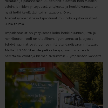
mitataan ja parannetaan. Auditoinnit pidetään noin vuoden
välein, ja niiden yhteydessä yrityksellä ja henkilökunnalla on
hyvä hetki käydä läpi toimintatapoja. Onko
toimintaympäristössä tapahtunut muutoksia jotka vaativat
uusia toimia?
Ympäristöasiat on yrityksessä koko henkilökunnan juttu ja
henkilöstön rooli on oleellinen. Työn lomassa ja arjessa
tehdyt valinnat ovat juuri se mitä standardissakin mitataan.
Meille ISO 14001 ei ole pelkkä kehys, vaan tapa tehdä
päivittäisiä valintoja hieman fiksummin – ympäristön kannalta.