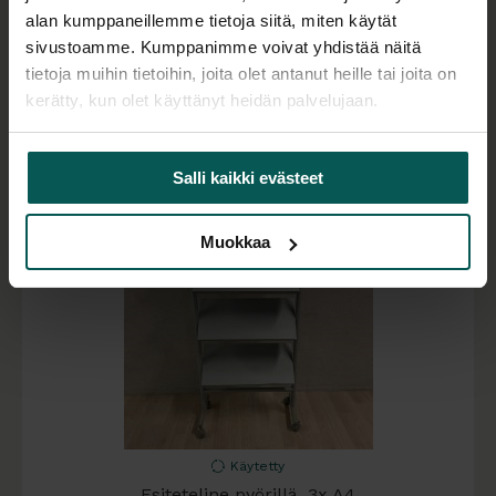
85,00
€
alan kumppaneillemme tietoja siitä, miten käytät
(alv 0 %)
sivustoamme. Kumppanimme voivat yhdistää näitä
Varastossa 1 kpl
tietoja muihin tietoihin, joita olet antanut heille tai joita on
kerätty, kun olet käyttänyt heidän palvelujaan.
Salli kaikki evästeet
Muokkaa
Käytetty
Esiteteline pyörillä, 3x A4