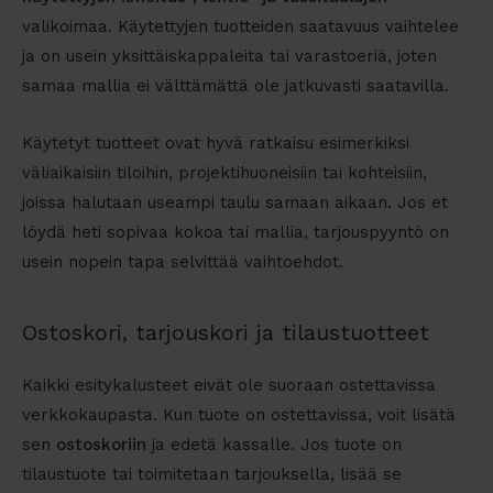
valikoimaa. Käytettyjen tuotteiden saatavuus vaihtelee
ja on usein yksittäiskappaleita tai varastoeriä, joten
samaa mallia ei välttämättä ole jatkuvasti saatavilla.
Käytetyt tuotteet ovat hyvä ratkaisu esimerkiksi
väliaikaisiin tiloihin, projektihuoneisiin tai kohteisiin,
joissa halutaan useampi taulu samaan aikaan. Jos et
löydä heti sopivaa kokoa tai mallia, tarjouspyyntö on
usein nopein tapa selvittää vaihtoehdot.
Ostoskori, tarjouskori ja tilaustuotteet
Kaikki esitykalusteet eivät ole suoraan ostettavissa
verkkokaupasta. Kun tuote on ostettavissa, voit lisätä
sen
ostoskoriin
ja edetä kassalle. Jos tuote on
tilaustuote tai toimitetaan tarjouksella, lisää se