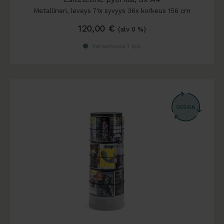
Metallinen, leveys 71x syvyys 36x korkeus 156 cm
120,00
€
(alv 0 %)
Varastossa 1 kpl