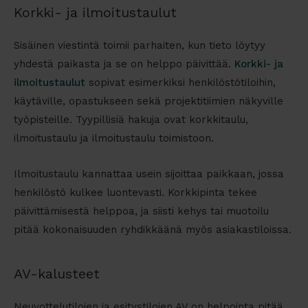
Korkki- ja ilmoitustaulut
Sisäinen viestintä toimii parhaiten, kun tieto löytyy
yhdestä paikasta ja se on helppo päivittää.
Korkki- ja
ilmoitustaulut
sopivat esimerkiksi henkilöstötiloihin,
käytäville, opastukseen sekä projektitiimien näkyville
työpisteille. Tyypillisiä hakuja ovat
korkkitaulu
,
ilmoitustaulu
ja
ilmoitustaulu toimistoon
.
Ilmoitustaulu kannattaa usein sijoittaa paikkaan, jossa
henkilöstö kulkee luontevasti. Korkkipinta tekee
päivittämisestä helppoa, ja siisti kehys tai muotoilu
pitää kokonaisuuden ryhdikkäänä myös asiakastiloissa.
AV-kalusteet
Neuvottelutilojen ja esitystilojen AV on helpointa pitää