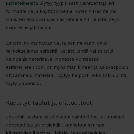
Esitetelineistä
löytyy tyypillisesti vaihtoehtoja eri
formaateille ja käyttötarpeille, kuten A4-esitteille.
Hakutermejä ovat usein
esiteteline A4
,
lehtiteline
ja
esite­teline jalallinen
.
Esiteteline kannattaa valita sen mukaan, onko
tarkoitus jakaa esitteitä, kerätä lehtiä vai esitellä
kampanjamateriaalia. Monessa kohteessa
esitetelineen rooli on myös tilan ilmeen ja asiakaspolun
ohjaaminen: materiaali löytyy helposti, eikä tiskin pinta
täyty paperista.
Käytetyt taulut ja erätuotteet
Jos etsit kustannustehokasta vaihtoehtoa tai tarvitset
nopeasti taulun projektiin, kannattaa seurata
käytettyjen ilmoitus-, lehtiö- ja tussitaulujen