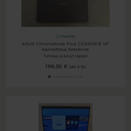
Käytetty
ASUS Chromebook Plus CX3402CB 14"
kannettava tietokone
Tehokas ja kevyt läppäri
199,00
€
(alv 0 %)
Varastossa 6 kpl