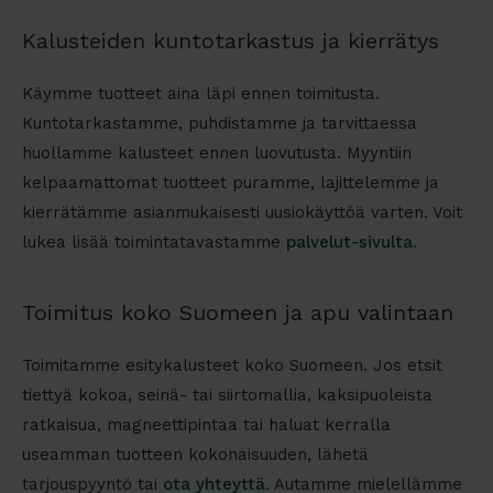
Kalusteiden kuntotarkastus ja kierrätys
Käymme tuotteet aina läpi ennen toimitusta.
Kuntotarkastamme, puhdistamme ja tarvittaessa
huollamme kalusteet ennen luovutusta. Myyntiin
kelpaamattomat tuotteet puramme, lajittelemme ja
kierrätämme asianmukaisesti uusiokäyttöä varten. Voit
lukea lisää toimintatavastamme
palvelut-sivulta
.
Toimitus koko Suomeen ja apu valintaan
Toimitamme esitykalusteet koko Suomeen. Jos etsit
tiettyä kokoa, seinä- tai siirtomallia, kaksipuoleista
ratkaisua, magneettipintaa tai haluat kerralla
useamman tuotteen kokonaisuuden, lähetä
tarjouspyyntö tai
ota yhteyttä
. Autamme mielellämme