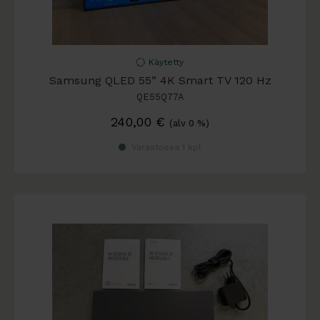
Käytetty
Samsung QLED 55” 4K Smart TV 120 Hz
QE55Q77A
240,00
€
(alv 0 %)
Varastossa 1 kpl