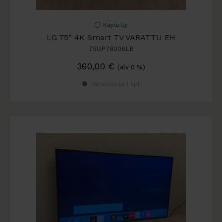
Käytetty
LG 75” 4K Smart TV VARATTU EH
75UP78006LB
360,00
€
(alv 0 %)
Varastossa 1 kpl