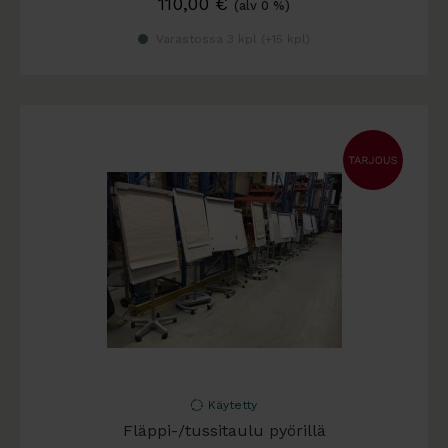
110,00
€
(alv 0 %)
Varastossa 3 kpl (
+15 kpl
)
Käytetty
Fläppi-/tussitaulu pyörillä