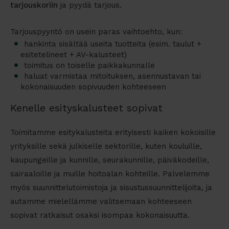
tarjouskoriin
ja pyydä tarjous.
Tarjouspyyntö on usein paras vaihtoehto, kun:
hankinta sisältää useita tuotteita (esim. taulut +
esitetelineet + AV-kalusteet)
toimitus on toiselle paikkakunnalle
haluat varmistaa mitoituksen, asennustavan tai
kokonaisuuden sopivuuden kohteeseen
Kenelle esityskalusteet sopivat
Toimitamme esitykalusteita erityisesti kaiken kokoisille
yrityksille sekä julkiselle sektorille, kuten kouluille,
kaupungeille ja kunnille, seurakunnille, päiväkodeille,
sairaaloille ja muille hoitoalan kohteille. Palvelemme
myös suunnittelutoimistoja ja sisustussuunnittelijoita, ja
autamme mielellämme valitsemaan kohteeseen
sopivat ratkaisut osaksi isompaa kokonaisuutta.