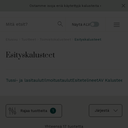
Ostamme isoja eriä käytettyjä kalusteita
Näytä ALV
Etusivu
Tuotteet
Toimistokalusteet
Esityskalusteet
Esityskalusteet
Tussi- ja lasitaulut
Ilmoitustaulut
Esitetelineet
AV Kalusteet
Rajaa tuotteita
Yhteensä 17 tuotetta