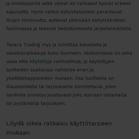
ja ilmoituspinta sekä oikeat AV-ratkaisut tuovat arkeen
sujuvuutta. Hyvin valitut esityskalusteet parantavat
tilojen toimivuutta, auttavat pitämään esitystekniikan
hallinnassa ja tekevät tiedottamisesta järjestelmällistä.
Tavara Trading myy ja toimittaa kalusteita ja
sisustusratkaisuja koko Suomeen. Valikoimassa on sekä
uusia
että
käytettyjä
vaihtoehtoja, ja käytettyjen
tuotteiden saatavuus vaihtelee erien ja
yksittäiskappaleiden mukaan. Osa tuotteista on
tilaustuotteita tai tarjouksella toimitettavia, joten
hankinta onnistuu joustavasti joko suoraan ostamalla
tai pyytämällä tarjouksen.
Löydä oikea ratkaisu käyttötarpeen
mukaan