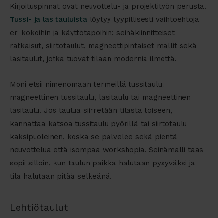
Kirjoituspinnat ovat neuvottelu- ja projektityön perusta.
Tussi- ja lasitauluista
löytyy tyypillisesti vaihtoehtoja
eri kokoihin ja käyttötapoihin: seinäkiinnitteiset
ratkaisut, siirtotaulut, magneettipintaiset mallit sekä
lasitaulut, jotka tuovat tilaan modernia ilmettä.
Moni etsii nimenomaan termeillä
tussitaulu
,
magneettinen tussitaulu
,
lasitaulu
tai
magneettinen
lasitaulu
. Jos taulua siirretään tilasta toiseen,
kannattaa katsoa
tussitaulu pyörillä
tai
siirtotaulu
kaksipuoleinen
, koska se palvelee sekä pientä
neuvottelua että isompaa workshopia. Seinämalli taas
sopii silloin, kun taulun paikka halutaan pysyväksi ja
tila halutaan pitää selkeänä.
Lehtiötaulut