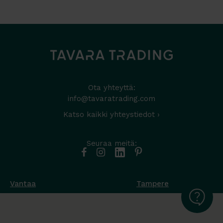
Ota yhteyttä:
info@tavaratrading.com
Katso kaikki yhteystiedot ›
Seuraa meitä:
Vantaa
Tampere
Muottikuja 4
Nuutisarankatu 35
01450 Vantaa
33900 Tampere
050 538 9800
044 986 2705