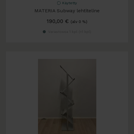
Käytetty
MATERIA Subway lehtiteline
190,00
€
(alv 0 %)
Varastossa 1 kpl (
+1 kpl
)