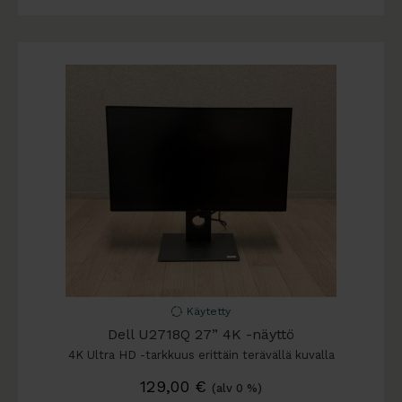
Käytetty
Dell U2718Q 27” 4K -näyttö
4K Ultra HD -tarkkuus erittäin terävällä kuvalla
129,00
€
(alv 0 %)