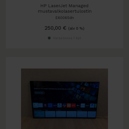
HP LaserJet Managed
mustavalkolasertulostin
E60065dn
250,00
€
(alv 0 %)
Varastossa 1 kpl