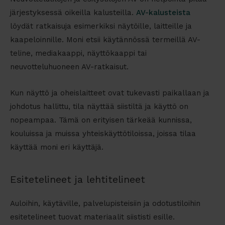
järjestyksessä oikeilla kalusteilla.
AV-kalusteista
löydät ratkaisuja esimerkiksi näytöille, laitteille ja
kaapeloinnille. Moni etsii käytännössä termeillä
AV-
teline
,
mediakaappi
,
näyttökaappi
tai
neuvotteluhuoneen AV-ratkaisut
.
Kun näyttö ja oheislaitteet ovat tukevasti paikallaan ja
johdotus hallittu, tila näyttää siistiltä ja käyttö on
nopeampaa. Tämä on erityisen tärkeää kunnissa,
kouluissa ja muissa yhteiskäyttötiloissa, joissa tilaa
käyttää moni eri käyttäjä.
Esitetelineet ja lehtitelineet
Auloihin, käytäville, palvelupisteisiin ja odotustiloihin
esitetelineet tuovat materiaalit siististi esille.