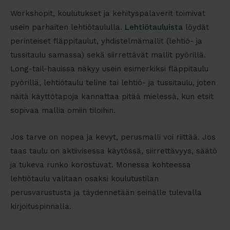
Workshopit, koulutukset ja kehityspalaverit toimivat
usein parhaiten lehtiötaululla.
Lehtiötauluista
löydät
perinteiset fläppitaulut, yhdistelmämallit (lehtiö- ja
tussitaulu samassa) sekä siirrettävät mallit pyörillä.
Long-tail-hauissa näkyy usein esimerkiksi
fläppitaulu
pyörillä
,
lehtiötaulu teline
tai
lehtiö- ja tussitaulu
, joten
näitä käyttötapoja kannattaa pitää mielessä, kun etsit
sopivaa mallia omiin tiloihin.
Jos tarve on nopea ja kevyt, perusmalli voi riittää. Jos
taas taulu on aktiivisessa käytössä, siirrettävyys, säätö
ja tukeva runko korostuvat. Monessa kohteessa
lehtiötaulu valitaan osaksi koulutustilan
perusvarustusta ja täydennetään seinälle tulevalla
kirjoituspinnalla.