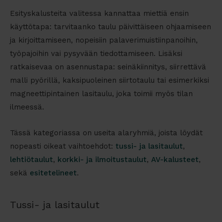
Esityskalusteita valitessa kannattaa miettiä ensin
käyttötapa: tarvitaanko taulu päivittäiseen ohjaamiseen
ja kirjoittamiseen, nopeisiin palaverimuistiinpanoihin,
työpajoihin vai pysyvään tiedottamiseen. Lisäksi
ratkaisevaa on asennustapa: seinäkiinnitys, siirrettävä
malli pyörillä, kaksipuoleinen siirtotaulu tai esimerkiksi
magneettipintainen lasitaulu, joka toimii myös tilan
ilmeessä.
Tässä kategoriassa on useita alaryhmiä, joista löydät
nopeasti oikeat vaihtoehdot:
tussi- ja lasitaulut
,
lehtiötaulut
,
korkki- ja ilmoitustaulut
,
AV-kalusteet
,
sekä
esitetelineet
.
Tussi- ja lasitaulut