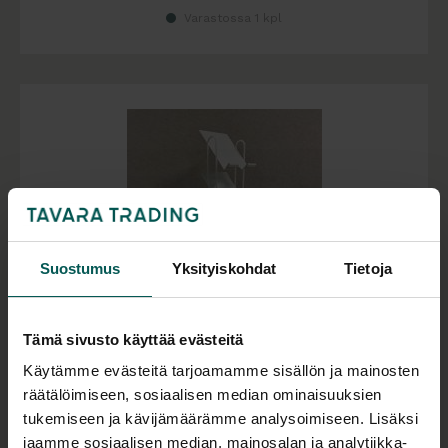
Varastossa 1 kpl
Suostumus
Yksityiskohdat
Tietoja
Tämä sivusto käyttää evästeitä
Käytämme evästeitä tarjoamamme sisällön ja mainosten
Käytetty
räätälöimiseen, sosiaalisen median ominaisuuksien
Esiteteline A4 VARATTU 1 KPL / EH
tukemiseen ja kävijämäärämme analysoimiseen. Lisäksi
Metallinen, leveys 26x syvyys 29x korkeus 147 cm
jaamme sosiaalisen median, mainosalan ja analytiikka-