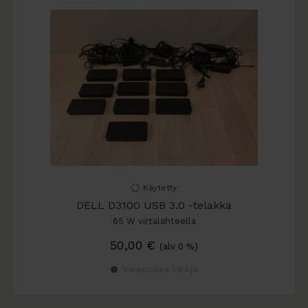
Käytetty
DELL D3100 USB 3.0 -telakka
65 W virtalähteellä
50,00
€
(alv 0 %)
Varastossa 59 kpl