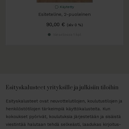
Käytetty
Esiteteline, 2-puoleinen
90,00
€
(alv 0 %)
Varastossa 1 kpl
Esityskalusteet yrityksille ja julkisiin tiloihin
Esityskalusteet ovat neuvottelutilojen, koulutustilojen ja
henkilöstötilojen tärkeimpiä käyttökalusteita. Kun
kokoukset pyörivät, koulutuksia järjestetään ja sisäistä
viestintää halutaan tehdä selkeästi, laadukas kirjoitus-