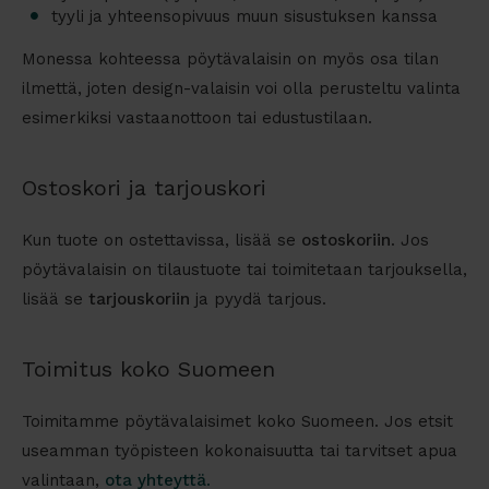
tyyli ja yhteensopivuus muun sisustuksen kanssa
Monessa kohteessa pöytävalaisin on myös osa tilan
ilmettä, joten design-valaisin voi olla perusteltu valinta
esimerkiksi vastaanottoon tai edustustilaan.
Ostoskori ja tarjouskori
Kun tuote on ostettavissa, lisää se
ostoskoriin
. Jos
pöytävalaisin on tilaustuote tai toimitetaan tarjouksella,
lisää se
tarjouskoriin
ja pyydä tarjous.
Toimitus koko Suomeen
Toimitamme pöytävalaisimet koko Suomeen. Jos etsit
useamman työpisteen kokonaisuutta tai tarvitset apua
valintaan,
ota yhteyttä
.