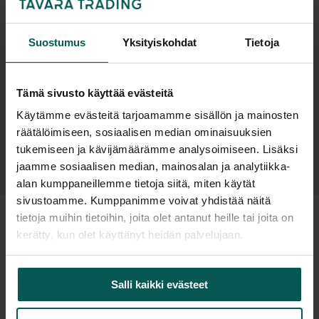
Käytetty
Pöytävalaisin Ikea
Suostumus
Yksityiskohdat
Tietoja
Musta
16,00
€
(alv 0 %)
Tämä sivusto käyttää evästeitä
Varastossa 11 kpl
Käytämme evästeitä tarjoamamme sisällön ja mainosten
räätälöimiseen, sosiaalisen median ominaisuuksien
tukemiseen ja kävijämäärämme analysoimiseen. Lisäksi
jaamme sosiaalisen median, mainosalan ja analytiikka-
alan kumppaneillemme tietoja siitä, miten käytät
sivustoamme. Kumppanimme voivat yhdistää näitä
tietoja muihin tietoihin, joita olet antanut heille tai joita on
Pöytävalaisimet työpisteille ja yrityskäyttöön
kerätty, kun olet käyttänyt heidän palvelujaan.
Pöytävalaisin parantaa työskentelymukavuutta ja tuo
kohdennettua valoa sinne, missä sitä tarvitaan. Se sopii
Salli kaikki evästeet
työpisteille, vastaanottotiskeille, neuvottelutiloihin sekä