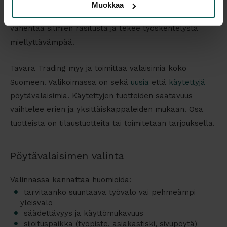
hotellien ja hoitoalan ympäristöjen taustatiloihin, joissa
Muokkaa
tarvitaan selkeää luku- ja työvaloa. Hyvä pöytävalaisin
vähentää silmien rasitusta ja tekee työskentelystä
miellyttävämpää.
Tavara Trading myy ja toimittaa valaisimia koko
Suomeen. Valikoimassa on sekä
uusia
että
käytettyjä
pöytävalaisimia. Käytettyjen tuotteiden saatavuus
vaihtelee erien ja yksittäiskappaleiden mukaan. Osa
tuotteista on tilaustuotteita tai toimitetaan tarjouksella.
Pöytävalaisimen valinta
Valinnassa kannattaa huomioida:
tarvitaanko suuntaava työvalo vai pehmeämpi
yleisvalo
säädettävyys ja käyttömukavuus
sijoituspaikka (työpiste, asiakastiski, sivupöytä)