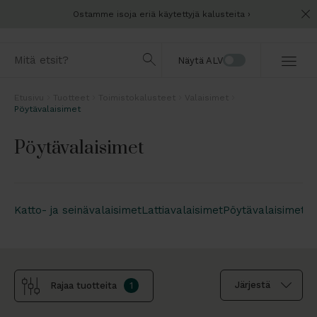
Ostamme isoja eriä käytettyjä kalusteita
Näytä ALV
Etusivu
Tuotteet
Toimistokalusteet
Valaisimet
Pöytävalaisimet
Pöytävalaisimet
Katto- ja seinävalaisimet
Lattiavalaisimet
Pöytävalaisimet
La
Rajaa tuotteita