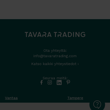
Ota yhteyttä:
info@tavaratrading.com
Katso kaikki yhteystiedot ›
Seuraa meitä:
Vantaa
Tampere
Muottikuja 4
Nuutisarankatu 35