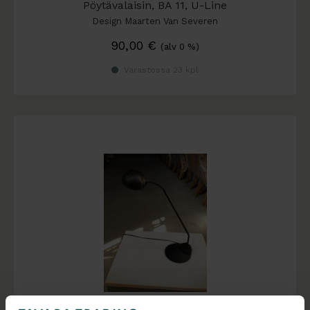
Pöytävalaisin, BA 11, U-Line
Design Maarten Van Severen
90,00
€
(alv 0 %)
Varastossa 23 kpl