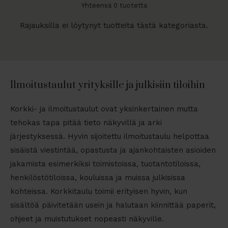
Yhteensä 0 tuotetta
Rajauksilla ei löytynyt tuotteita tästä kategoriasta.
Ilmoitustaulut yrityksille ja julkisiin tiloihin
Korkki- ja ilmoitustaulut ovat yksinkertainen mutta
tehokas tapa pitää tieto näkyvillä ja arki
järjestyksessä. Hyvin sijoitettu ilmoitustaulu helpottaa
sisäistä viestintää, opastusta ja ajankohtaisten asioiden
jakamista esimerkiksi toimistoissa, tuotantotiloissa,
henkilöstötiloissa, kouluissa ja muissa julkisissa
kohteissa. Korkkitaulu toimii erityisen hyvin, kun
sisältöä päivitetään usein ja halutaan kiinnittää paperit,
ohjeet ja muistutukset nopeasti näkyville.