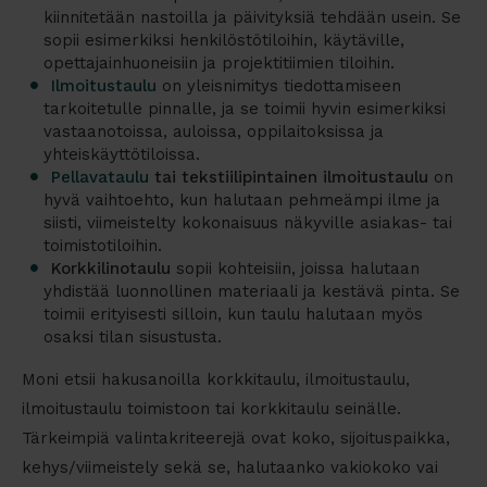
kiinnitetään nastoilla ja päivityksiä tehdään usein. Se
sopii esimerkiksi henkilöstötiloihin, käytäville,
opettajainhuoneisiin ja projektitiimien tiloihin.
Ilmoitustaulu
on yleisnimitys tiedottamiseen
tarkoitetulle pinnalle, ja se toimii hyvin esimerkiksi
vastaanotoissa, auloissa, oppilaitoksissa ja
yhteiskäyttötiloissa.
Pellavataulu
tai tekstiilipintainen ilmoitustaulu
on
hyvä vaihtoehto, kun halutaan pehmeämpi ilme ja
siisti, viimeistelty kokonaisuus näkyville asiakas- tai
toimistotiloihin.
Korkkilinotaulu
sopii kohteisiin, joissa halutaan
yhdistää luonnollinen materiaali ja kestävä pinta. Se
toimii erityisesti silloin, kun taulu halutaan myös
osaksi tilan sisustusta.
Moni etsii hakusanoilla
korkkitaulu
,
ilmoitustaulu
,
ilmoitustaulu toimistoon
tai
korkkitaulu seinälle
.
Tärkeimpiä valintakriteerejä ovat koko, sijoituspaikka,
kehys/viimeistely sekä se, halutaanko vakiokoko vai