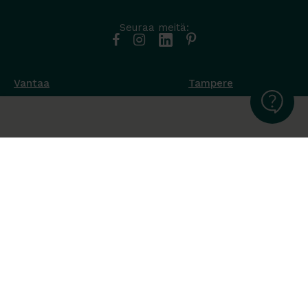
Seuraa meitä:
Vantaa
Tampere
Muottikuja 4
Nuutisarankatu 35
01450 Vantaa
33900 Tampere
050 538 9800
044 986 2705
Ota yhteyttä ›
Ota yhteyttä ›
Ma-Pe 8-16
Ma-To 8-16
La-Su suljettu
Pe sopimuksen mukaan
La-Su suljettu
Tavara Trading toimii ISO 14001:2015
ympäristöjärjestelmästandardin mukaisesti. Olemme Helsingin
kaupungin puitesopimustoimittaja toimisto- ja
julkitilakalusteissa, Valtion Hallinnon (Hanselin)