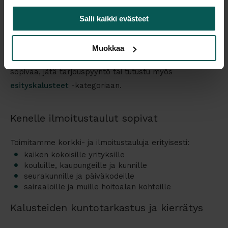
Käytetyt ilmoitustaulut
ovat kustannustehokas
Salli kaikki evästeet
vaihtoehto, kun varastossa on sopiva yksittäiskappale
tai erä. Saatavuus vaihtelee, eikä samaa mallia
Muokkaa
välttämättä ole jatkuvasti tarjolla. Jos et löydä heti
sopivaa, jätä tarjouspyyntö tai tutustu myös
esityskalusteet
-kategoriaan.
Kenelle ilmoitustaulut sopivat
Toimitamme korkki- ja ilmoitustauluja erityisesti:
kaiken kokoisille yrityksille
kouluille, kaupungeille ja kunnille
seurakunnille ja päiväkodeille
sairaaloille ja muille hoitoalan kohteille
Kalusteiden kuntotarkastus ja kierrätys