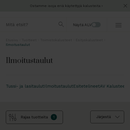
Ostamme isoja eriä käytettyjä kalusteita
Näytä ALV
Etusivu
Tuotteet
Toimistokalusteet
Esityskalusteet
Ilmoitustaulut
Ilmoitustaulut
Tussi- ja lasitaulut
Ilmoitustaulut
Esitetelineet
AV Kalusteet
Rajaa tuotteita