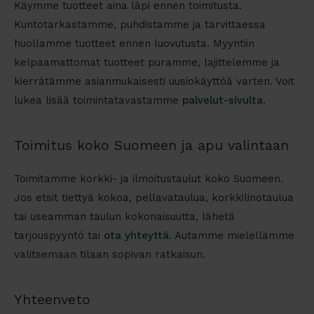
Käymme tuotteet aina läpi ennen toimitusta.
Kuntotarkastamme, puhdistamme ja tarvittaessa
huollamme tuotteet ennen luovutusta. Myyntiin
kelpaamattomat tuotteet puramme, lajittelemme ja
kierrätämme asianmukaisesti uusiokäyttöä varten. Voit
lukea lisää toimintatavastamme
palvelut-sivulta
.
Toimitus koko Suomeen ja apu valintaan
Toimitamme korkki- ja ilmoitustaulut koko Suomeen.
Jos etsit tiettyä kokoa, pellavataulua, korkkilinotaulua
tai useamman taulun kokonaisuutta, lähetä
tarjouspyyntö tai
ota yhteyttä
.
Autamme mielellämme
valitsemaan tilaan sopivan ratkaisun.
Yhteenveto