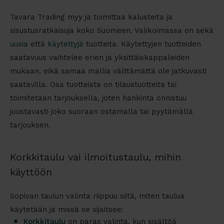
Tavara Trading myy ja toimittaa kalusteita ja
sisustusratkaisuja koko Suomeen. Valikoimassa on sekä
uusia
että
käytettyjä
tuotteita. Käytettyjen tuotteiden
saatavuus vaihtelee erien ja yksittäiskappaleiden
mukaan, eikä samaa mallia välttämättä ole jatkuvasti
saatavilla. Osa tuotteista on tilaustuotteita tai
toimitetaan tarjouksella, joten hankinta onnistuu
joustavasti joko suoraan ostamalla tai pyytämällä
tarjouksen.
Korkkitaulu vai ilmoitustaulu, mihin
käyttöön
Sopivan taulun valinta riippuu siitä, miten taulua
käytetään ja missä se sijaitsee:
Korkkitaulu
on paras valinta, kun sisältöä