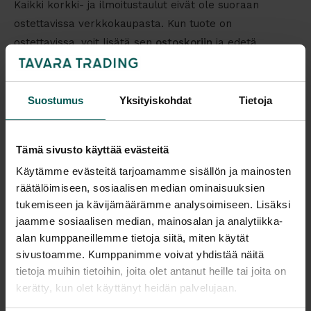
Kaikki korkki- ja ilmoitustaulut eivät ole suoraan
ostettavissa verkkokaupasta. Kun tuote on
ostettavissa, voit lisätä sen
ostoskoriin
ja edetä
kassalle. Jos tuote on tilaustuote, mittatilausratkaisu
tai toimitetaan tarjouksella (esimerkiksi vakiokoosta
poikkeava koko tai kokonaisuustoimitus), lisää se
Suostumus
Yksityiskohdat
Tietoja
tarjouskoriin
ja pyydä tarjous.
Tämä sivusto käyttää evästeitä
Tarjouspyyntö kannattaa erityisesti silloin, kun:
tarvitset useamman ilmoitustaulun samaan
Käytämme evästeitä tarjoamamme sisällön ja mainosten
kohteeseen (koulu, kunta, sairaala, yrityksen useat
räätälöimiseen, sosiaalisen median ominaisuuksien
toimipisteet)
tukemiseen ja kävijämäärämme analysoimiseen. Lisäksi
haluat varmistaa koon, sijoituksen ja kiinnitystavan
jaamme sosiaalisen median, mainosalan ja analytiikka-
etsit mittatilausratkaisua tai vakiokokoa suurempaa
alan kumppaneillemme tietoja siitä, miten käytät
taulua
sivustoamme. Kumppanimme voivat yhdistää näitä
toimitus on toiselle paikkakunnalle ja haluat
tietoja muihin tietoihin, joita olet antanut heille tai joita on
kerralla kokonaisuuden
kerätty, kun olet käyttänyt heidän palvelujaan.
Käytetyt ilmoitustaulut