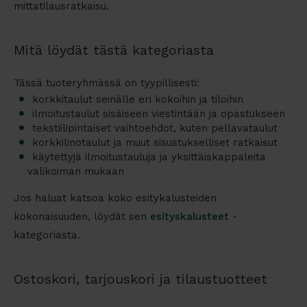
mittatilausratkaisu.
Mitä löydät tästä kategoriasta
Tässä tuoteryhmässä on tyypillisesti:
korkkitaulut seinälle eri kokoihin ja tiloihin
ilmoitustaulut sisäiseen viestintään ja opastukseen
tekstiilipintaiset vaihtoehdot, kuten pellavataulut
korkkilinotaulut ja muut sisustukselliset ratkaisut
käytettyjä ilmoitustauluja ja yksittäiskappaleita
valikoiman mukaan
Jos haluat katsoa koko esitykalusteiden
kokonaisuuden, löydät sen
esityskalusteet
-
kategoriasta.
Ostoskori, tarjouskori ja tilaustuotteet