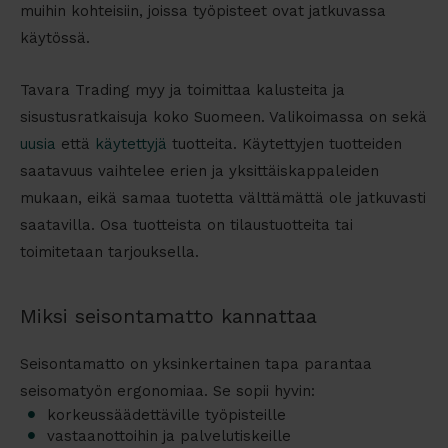
muihin kohteisiin, joissa työpisteet ovat jatkuvassa
käytössä.
Tavara Trading myy ja toimittaa kalusteita ja
sisustusratkaisuja koko Suomeen. Valikoimassa on sekä
uusia
että
käytettyjä
tuotteita. Käytettyjen tuotteiden
saatavuus vaihtelee erien ja yksittäiskappaleiden
mukaan, eikä samaa tuotetta välttämättä ole jatkuvasti
saatavilla. Osa tuotteista on tilaustuotteita tai
toimitetaan tarjouksella.
Miksi seisontamatto kannattaa
Seisontamatto on yksinkertainen tapa parantaa
seisomatyön ergonomiaa. Se sopii hyvin:
korkeussäädettäville työpisteille
vastaanottoihin ja palvelutiskeille