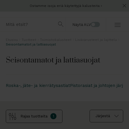
Ostamme isoja eriä käytettyjä kalusteita
Näytä ALV
Etusivu
Tuotteet
Toimistokalusteet
Lisävarusteet ja lajittelu
Seisontamatot ja lattiasuojat
Seisontamatot ja lattiasuojat
Roska-, jäte- ja kierrätysastiat
Pistorasiat ja johtojen järjes
Rajaa tuotteita