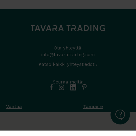
Ota yhteyttä:
info@tavaratrading.com
Katso kaikki yhteystiedot ›
Seuraa meitä:
Vantaa
Tampere
Muottikuja 4
Nuutisarankatu 35
01450 Vantaa
33900 Tampere
050 538 9800
044 986 2705