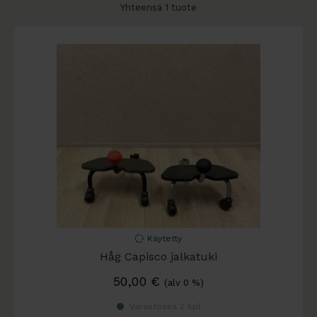
Yhteensä 1 tuote
Käytetty
Håg Capisco jalkatuki
50,00
€
(alv 0 %)
Varastossa 2 kpl