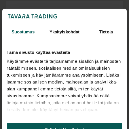
Suostumus
Yksityiskohdat
Tietoja
Tämä sivusto käyttää evästeitä
Käytämme evästeitä tarjoamamme sisällön ja mainosten
räätälöimiseen, sosiaalisen median ominaisuuksien
tukemiseen ja kävijämäärämme analysoimiseen. Lisäksi
jaamme sosiaalisen median, mainosalan ja analytiikka-
alan kumppaneillemme tietoja siitä, miten käytät
BARBADOS seinävalaisin
sivustoamme. Kumppanimme voivat yhdistää näitä
tietoja muihin tietoihin, joita olet antanut heille tai joita on
147,00
€
(alv 0 %)
kerätty, kun olet käyttänyt heidän palvelujaan.
Tilaustuote