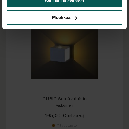
Salli kaikki evästeet
Muokkaa
CUBIC Seinävalaisin
Valkoinen
165,00
€
(alv 0 %)
Tilaustuote