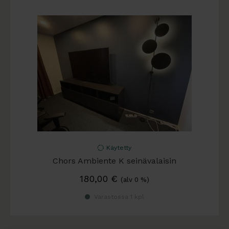
Käytetty
Chors Ambiente K seinävalaisin
180,00
€
(alv 0 %)
Varastossa 1 kpl