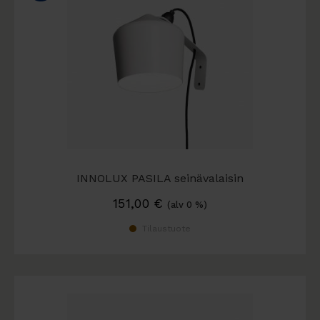
INNOLUX PASILA seinävalaisin
151,00
€
(alv 0 %)
Tilaustuote