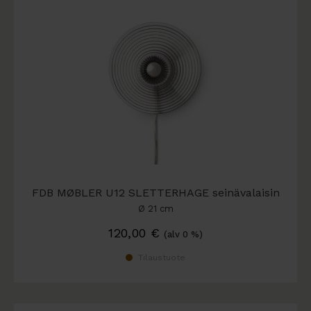
FDB MØBLER U12 SLETTERHAGE seinävalaisin
Ø 21 cm
120,00
€
(alv 0 %)
Tilaustuote