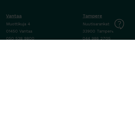
Vantaa
Tampere
Muottikuja 4
Nuutisarankatu 35
01450 Vantaa
33900 Tampere
050 538 9800
044 986 2705
Ota yhteyttä ›
Ota yhteyttä ›
Ma-Pe 8-16
Ma-To 8-16
La-Su suljettu
Pe sopimuksen mukaan
La-Su suljettu
Tavara Trading toimii ISO 14001:2015
ympäristöjärjestelmästandardin mukaisesti. Olemme Helsingin
kaupungin puitesopimustoimittaja toimisto- ja
julkitilakalusteissa, Valtion Hallinnon (Hanselin)
puitesopimustoimittaja toimistokalusteissa sekä Sansian
puitesopimustoimittaja työympäristökalusteissa.