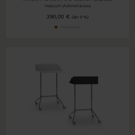
Helposti yhdisteltävissä
390,00
€
(alv 0 %)
Tilaustuote