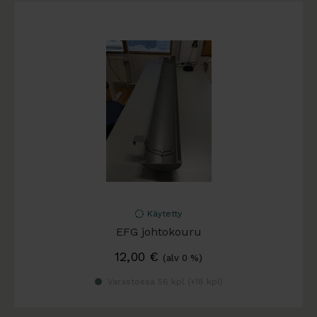
Käytetty
EFG johtokouru
12,00
€
(alv 0 %)
Varastossa 56 kpl (
+18 kpl
)