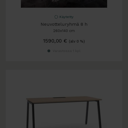
Käytetty
Neuvotteluryhmä 8 h
260x140 cm
1590,00
€
(alv 0 %)
Varastossa 1 kpl