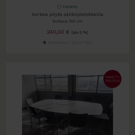
Käytetty
Korkea pöytä sähköpistokkeilla
korkeus 100 cm
240,00
€
(alv 0 %)
Varastossa 1 kpl (
+1 kpl
)