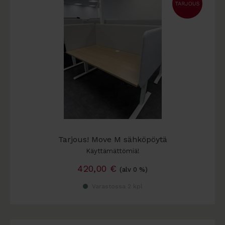
Tarjous! Move M sähköpöytä
Käyttämättömiä!
420,00
€
(alv 0 %)
Varastossa 2 kpl