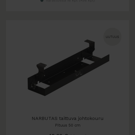
Varastossa 18 kpl (
+56 kpl
)
NARBUTAS taittuva johtokouru
Pituus 50 cm