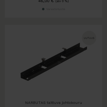
46,00
€
(alv 0 %)
Varastotuote
NARBUTAS taittuva johtokouru