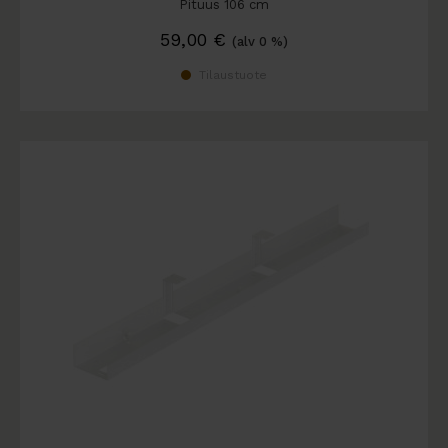
Pituus 106 cm
59,00
€
(alv 0 %)
Tilaustuote