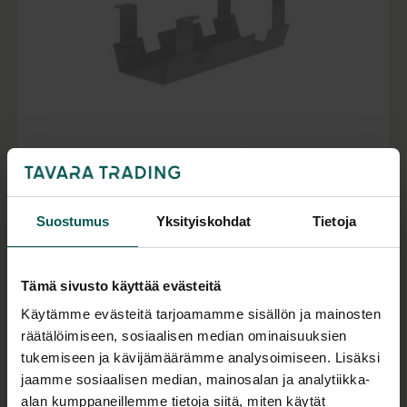
NARBUTAS Accessories johtokouru
Pituus 36 cm
Suostumus
Yksityiskohdat
Tietoja
31,00
€
(alv 0 %)
Varastossa 9 kpl (
+43 kpl
)
Tämä sivusto käyttää evästeitä
Käytämme evästeitä tarjoamamme sisällön ja mainosten
räätälöimiseen, sosiaalisen median ominaisuuksien
tukemiseen ja kävijämäärämme analysoimiseen. Lisäksi
jaamme sosiaalisen median, mainosalan ja analytiikka-
alan kumppaneillemme tietoja siitä, miten käytät