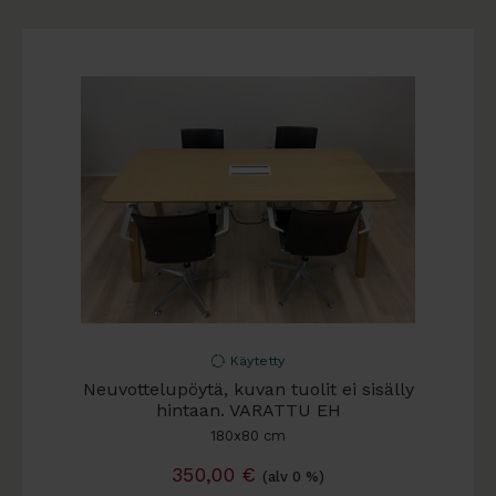
Käytetty
Neuvottelupöytä, kuvan tuolit ei sisälly
hintaan. VARATTU EH
180x80 cm
350,00
€
(alv 0 %)