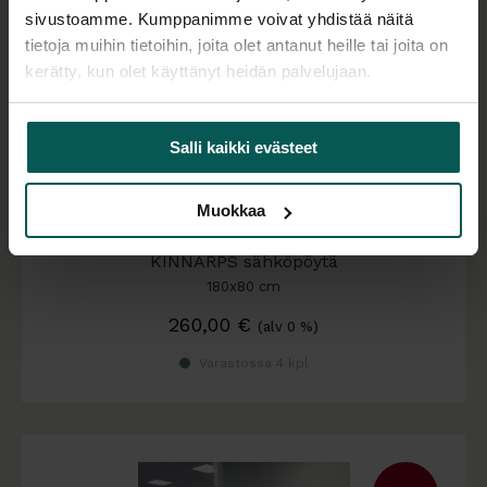
sivustoamme. Kumppanimme voivat yhdistää näitä
tietoja muihin tietoihin, joita olet antanut heille tai joita on
kerätty, kun olet käyttänyt heidän palvelujaan.
Salli kaikki evästeet
Muokkaa
Käytetty
KINNARPS sähköpöytä
180x80 cm
260,00
€
(alv 0 %)
Varastossa 4 kpl