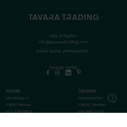
Ota yhteyttä:
info@tavaratrading.com
Katso kaikki yhteystiedot ›
Seuraa meitä:
Vantaa
Tampere
Muottikuja 4
Nuutisarankatu 35
01450 Vantaa
33900 Tampere
050 538 9800
044 986 2705
Ota yhteyttä ›
Ota yhteyttä ›