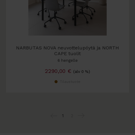
NARBUTAS NOVA neuvottelupöytä ja NORTH
CAPE tuolit
6 hengelle
2290,00
€
(alv 0 %)
Tilaustuote
1
2