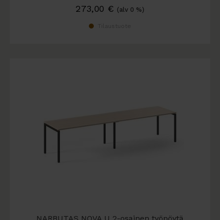
273,00
€
(alv 0 %)
Tilaustuote
NARBUTAS NOVA U 2-osainen työpöytä